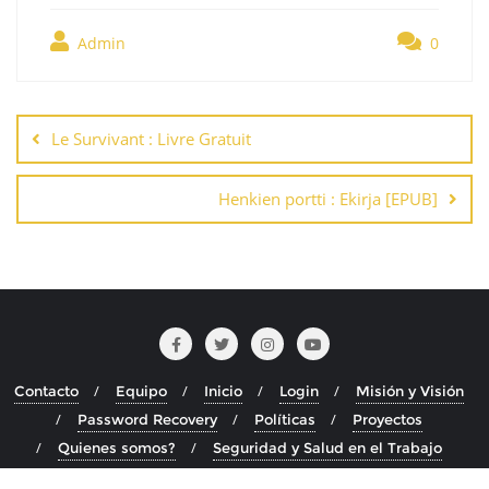
Admin
0
Navegación
de
Le Survivant : Livre Gratuit
entradas
Henkien portti : Ekirja [EPUB]
Contacto
Equipo
Inicio
Login
Misión y Visión
Password Recovery
Políticas
Proyectos
Quienes somos?
Seguridad y Salud en el Trabajo