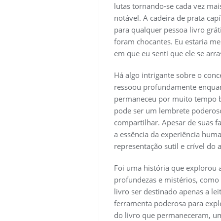
lutas tornando-se cada vez mais
notável. A cadeira de prata capí
para qualquer pessoa livro gráti
foram chocantes. Eu estaria me
em que eu senti que ele se arr
Há algo intrigante sobre o con
ressoou profundamente enquanto
permaneceu por muito tempo bai
pode ser um lembrete poderoso
compartilhar. Apesar de suas f
a essência da experiência huma
representação sutil e crível do
Foi uma história que explorou
profundezas e mistérios, como u
livro ser destinado apenas a le
ferramenta poderosa para explo
do livro que permaneceram, um