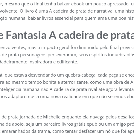
tor, mesmo que o final tenha baixar ebook um pouco apressado,
volvente. O livro é uma A cadeira de prata de narrativa, uma his
ção humana, baixar livros essencial para quem ama uma boa hist
 Fantasia A cadeira de prat
envolventes, mas o impacto geral foi diminuído pelo final previsív
a de prata personagens perseveraram, seus espíritos inquebrantáve
dadeiramente inspiradora e edificante.
nti que estava desvendando um quebra-cabeça, cada peça se enca
 ao mesmo tempo bonita e aterrorizante, como uma obra de A c
inteligência humana não A cadeira de prata rival até agora levant
os adaptaremos a uma nova realidade em que não seremos ebook
ira de prata jornada de Michelle enquanto ela navega pelos desaf
ma de apoio, seja um parceiro livros grátis epub ou um amigo pr
is emaranhados da trama, como tentar desfazer um nó que foi ap