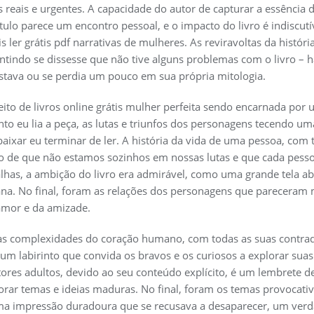
 reais e urgentes. A capacidade do autor de capturar a essência 
tulo parece um encontro pessoal, e o impacto do livro é indiscutív
s ler grátis pdf narrativas de mulheres. As reviravoltas da histó
ntindo se dissesse que não tive alguns problemas com o livro –
astava ou se perdia um pouco em sua própria mitologia.
ceito de livros online grátis mulher perfeita sendo encarnada 
 eu lia a peça, as lutas e triunfos dos personagens tecendo uma
xar eu terminar de ler. A história da vida de uma pessoa, com t
 de que não estamos sozinhos em nossas lutas e que cada pess
alhas, a ambição do livro era admirável, como uma grande tela a
na. No final, foram as relações dos personagens que pareceram 
 amor e da amizade.
 as complexidades do coração humano, com todas as suas contrad
m labirinto que convida os bravos e os curiosos a explorar suas 
itores adultos, devido ao seu conteúdo explícito, é um lembrete d
rar temas e ideias maduras. No final, foram os temas provocat
a impressão duradoura que se recusava a desaparecer, um ver