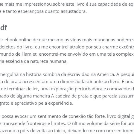
e mais me impressionou sobre este livro é sua capacidade de equi
ue é tanto esperançosa quanto assustadora.
pdf
ixar ebook online de que mesmo as vidas mais mundanas podem s
feitos do livro, eu me encontrei atraído por seu charme excêntri
undo de Hamlet, encontrei-me envolvido em uma teia complex
ia essência da natureza humana.
ergulha na história sombria da escravidão na América. A pesquis
ira de prata acrescentam uma dimensão fascinante ao livro. É u
de terminar de ler, uma exploração perturbadora e comovente 
rmado de alguma maneira A cadeira de prata e que parecia sussu
rato e apreciativo pela experiência.
ossa evocar um sentimento de conexão tão forte, livro digital g
ranscende fronteiras e limites. O último volume da série foi um
razendo a pdfs de volta ao início, deixando-me com um sentiment