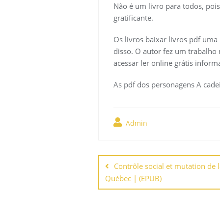
Não é um livro para todos, poi
gratificante.
Os livros baixar livros pdf um
disso. O autor fez um trabalho n
acessar ler online grátis inform
As pdf dos personagens A cadei
Admin
Navegación
de
Contrôle social et mutation de l
Québec | (EPUB)
entradas