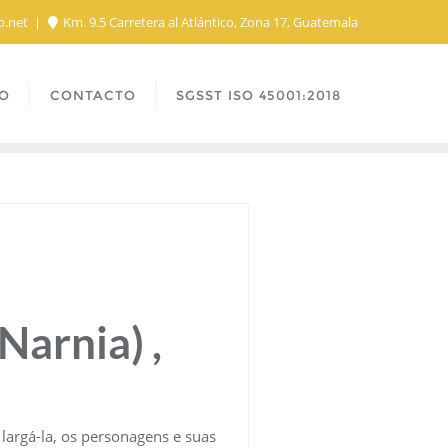
o.net
Km. 9.5 Carretera al Atlántico, Zona 17, Guatemala
O
CONTACTO
SGSST ISO 45001:2018
Narnia) ,
largá-la, os personagens e suas