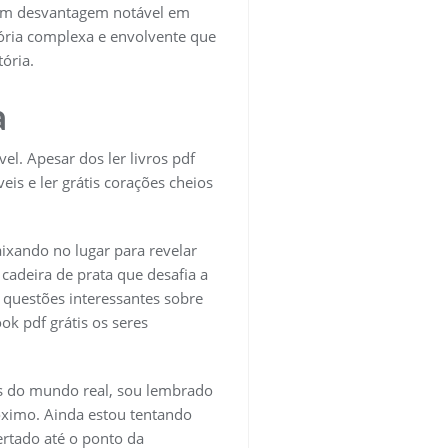
 um desvantagem notável em
tória complexa e envolvente que
ória.
a
el. Apesar dos ler livros pdf
is e ler grátis corações cheios
ixando no lugar para revelar
adeira de prata que desafia a
a questões interessantes sobre
 pdf grátis os seres
ios do mundo real, sou lembrado
óximo. Ainda estou tentando
ertado até o ponto da