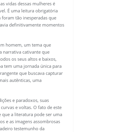
das vidas dessas mulheres é
el. É uma leitura obrigatória
ria foram tão inesperadas que
 havia definitivamente momentos
por um homem, um tema que
 narrativa cativante que
odos os seus altos e baixos,
oa tem uma jornada única para
brangente que buscava capturar
mais autênticas, uma
ições e paradoxos, suas
curvas e voltas. O fato de este
e que a literatura pode ser uma
ivos e as imagens assombrosas
dadeiro testemunho da