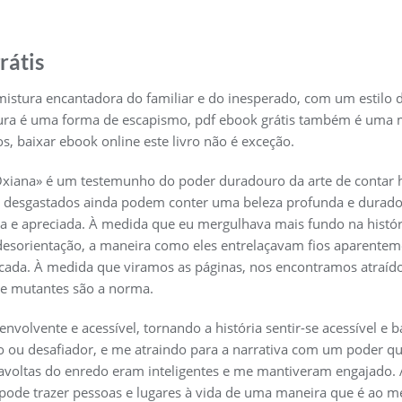
rátis
a mistura encantadora do familiar e do inesperado, com um estil
itura é uma forma de escapismo, pdf ebook grátis também é uma 
, baixar ebook online este livro não é exceção.
Oxiana» é um testemunho do poder duradouro da arte de contar h
 desgastados ainda podem conter uma beleza profunda e duradoura
a e apreciada. À medida que eu mergulhava mais fundo na históri
desorientação, a maneira como eles entrelaçavam fios aparentem
rincada. À medida que viramos as páginas, nos encontramos atra
s e mutantes são a norma.
 envolvente e acessível, tornando a história sentir-se acessível 
 ou desafiador, e me atraindo para a narrativa com um poder 
iravoltas do enredo eram inteligentes e me mantiveram engajado.
 pode trazer pessoas e lugares à vida de uma maneira que é ao 