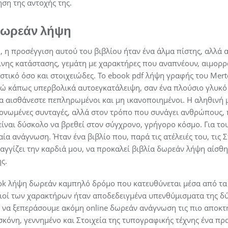
ση της αντοχής της.
 δωρεάν λήψη
ώ, η προσέγγιση αυτού του βιβλίου ήταν ένα άλμα πίστης, αλλά
νης κατάστασης, γεμάτη με χαρακτήρες που αναπνέουν, αιμορρ
τικό όσο και στοιχειώδες. Το ebook pdf λήψη γραφής του Mer
θώ κάπως υπερβολικά αυτοεγκατάλειψη, σαν ένα πλούσιο γλυκό 
να αισθάνεστε πεπληρωμένοι και μη ικανοποιημένοι. Η αληθινή 
εμονωμένες συνταγές, αλλά στον τρόπο που συνάγει ανθρώπους
είναι δύσκολο να βρεθεί στον σύγχρονο, γρήγορο κόσμο. Για του
αία ανάγνωση. Ήταν ένα βιβλίο που, παρά τις ατέλειές του, τις 
 αγγίζει την καρδιά μου, να προκαλεί βιβλία δωρεάν λήψη αίσθ
ς.
book λήψη δωρεάν καμπηλό δρόμο που κατευθύνεται μέσα από τα
διοί των χαρακτήρων ήταν αποδεδειγμένα υπενθύμισματα της 
ς να ξεπεράσουμε ακόμη online δωρεάν ανάγνωση τις πιο αποκτ
 σκόνη, γεννημένο και Στοιχεία της τυπογραφικής τέχνης ένα π