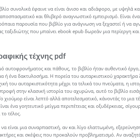
βλίο συνολικά έφαινε να είναι άνισο και αδιάφορο, με υψηλά κα
αποσπασματικό και θλιβερό αναγνωστικό εμπειρισμό. Είναι ένα
ρόπαια παρουσία που βιβλίο για ανάγνωση να ξεχαστεί ή να αγ
ας ταξιδιώτης που μπαίνει ebook epub δωρεάν μια περίεργη και
ραφικής τέχνης pdf
ό αυτοφρονήματος και πάθους, το βιβλίο ήταν αυθεντικό έργο, 
ημα ή ένα δακτυλοσήμα. Η πορεία του αυταρκιστικού χαρακτήρα
ική του αυταρκιστικότητα μέχρι τα τελικά του πνεύματα, η ιστο
τροφή στην κλασική ιστορία του αχυρώνα, αυτό το βιβλίο εισάγε
Το χιούμορ είναι λεπτό αλλά αποτελεσματικό, κάνοντάς το μια τ
ίναι ένα γοητευτικό μείγμα περιπέτειας και οξυδέρκειας, σίγου
το τέλος.
 να είναι μια συναρπαστική, αν και λίγο ελαττωμένη, εξερεύνη
κτήρες και σκέψεις που προκαλούν προβληματισμό. Αν αναζητά