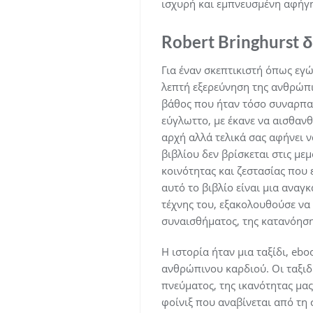
ισχυρή και εμπνευσμένη αφήγη
Robert Bringhurst
Για έναν σκεπτικιστή όπως εγ
λεπτή εξερεύνηση της ανθρώπι
βάθος που ήταν τόσο συναρπασ
εύγλωττο, με έκανε να αισθαν
αρχή αλλά τελικά σας αφήνει 
βιβλίου δεν βρίσκεται στις μ
κοινότητας και ζεστασίας που 
αυτό το βιβλίο είναι μια αναγκ
τέχνης του, εξακολουθούσε να
συναισθήματος, της κατανόηση
Η ιστορία ήταν μια ταξίδι, e
ανθρώπινου καρδιού. Οι ταξι
πνεύματος, της ικανότητας μα
φοίνιξ που αναβίνεται από τη