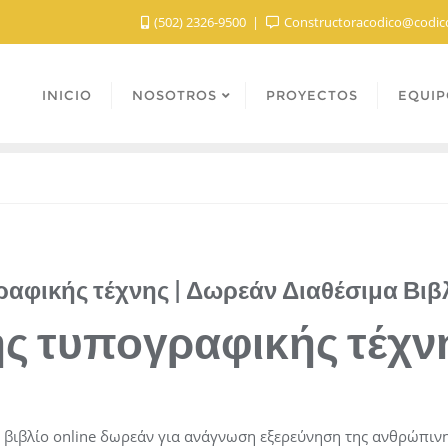
(502) 2326-9500
Constructoracodico@codic
INICIO
NOSOTROS
PROYECTOS
EQUIP
ραφικής τέχνης | Δωρεάν Διαθέσιμα Βιβ
ης τυπογραφικής τέχνη
α βιβλίο online δωρεάν για ανάγνωση εξερεύνηση της ανθρώπιν