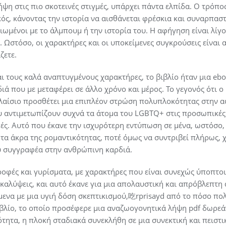
ψη στις πιο σκοτεινές στιγμές, υπάρχει πάντα ελπίδα. Ο τρόπ
ς, κάνοντας την ιστορία να αισθάνεται φρέσκια και συναρπαστι
ειωμένοι με το άλμπουμ ή την ιστορία του. Η αφήγηση είναι λίγ
 Ωστόσο, οι χαρακτήρες και οι υποκείμενες συγκρούσεις είναι α
ζετε.
αι τους καλά αναπτυγμένους χαρακτήρες, το βιβλίο ήταν μια e
διά που με μεταφέρει σε άλλο χρόνο και μέρος. Το γεγονός ότι ο
λαίσιο προσθέτει μια επιπλέον στρώση πολυπλοκότητας στην α
υ αντιμετωπίζουν συχνά τα άτομα του LGBTQ+ στις προσωπικές
ωές. Αυτό που έκανε την ισχυρότερη εντύπωση σε μένα, ωστόσο,
 τα άκρα της ρομαντικότητας, ποτέ όμως να συντριβεί πλήρως, 
υ συγγραφέα στην ανθρώπινη καρδιά.
ροφές και γυρίσματα, με χαρακτήρες που είναι συνεχώς ύποπτοι 
αλύψεις, και αυτό έκανε για μια απολαυστική και απρόβλεπτη
μενα με μια υγιή δόση σκεπτικισμού,吃rprisayd από το πόσο πολ
βλίο, το οποίο προσέφερε μια αναζωογονητικά λήψη pdf δωρεά
ότητα, η πλοκή σταδιακά συνεκλήθη σε μια συνεκτική και πειστ