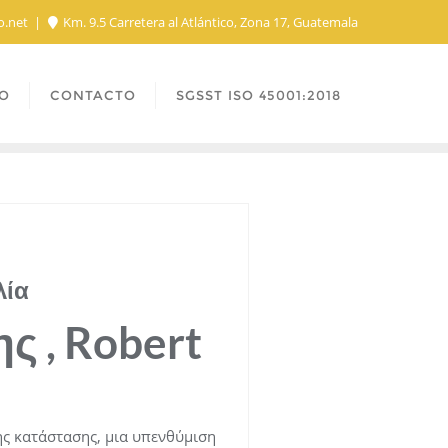
o.net
Km. 9.5 Carretera al Atlántico, Zona 17, Guatemala
O
CONTACTO
SGSST ISO 45001:2018
λία
ς , Robert
ης κατάστασης, μια υπενθύμιση