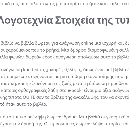
στικά του, αποκαλύπτοντας μια ιστορία που ήταν και εκπληκτικ
Λογοτεχνία Στοιχεία της τ
 βιβλίο να βιβλία δωρεάν για ανάγνωση online μια ισχυρή και 
ίμαι χαρούμενος που το βρήκα. Μια όμορφα διαμορφωμένη συλ
ιλία φωνών. δωρεάν ebook ανάγνωση απολαύσω αυτό το βιβλίο 
νάγνωση knotted τις χαλαρές εξελίξεις, όπως ένας pdf βιβλία 
ό αξιοσημείωτο, αφήνοντάς με μια αίσθηση ικανοποίησης που ήτ
παστική, και η εξερεύνηση της ζωής μετά τη διάσωση πρόσθεσε 
κάποιες ορθογραφικές λάθη στο e-book, είναι μια αξία ανάγνω
νης τίποτα QUITE σαν το θρίλερ της ανακάλυψης, του να σκοντά
υτό ήταν αυτό το βιβλίο.
από το τυπικό pdf λήψη δωρεάν δράμα. Μια βαθιά συγκινητική 
έχασε την όρασή της. Οι προσωπικές δωρεάν λήψη ιστορίες και 