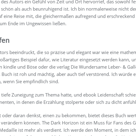
 des Autors ein Gefühl von Zeit und Ort hervorrief, das sowohl f
 schön als auch beunruhigend ist. Ich bin normalerweise nicht de
f eine Reise mit, die gleichermaßen aufregend und erschrecken
zum Ende im Ungewissen ließen.
fen
tors beeindruckt, die so präzise und elegant war wie eine mathe
großartiges Beispiel dafür, wie Literatur eingesetzt werden kan
on kindle und Böse oder die verlag Die Wundersame Leber- & Gal
 Buch ist roh und mächtig, aber auch tief verstörend. Ich würde e
, wenn Sie empfindlich sind.
ne tiefe Zuneigung zum Thema hatte, und ebook Leidenschaft schi
menten, in denen die Erzählung stolperte oder sich zu dicht anfühl
 oder daran denkst, einen zu bekommen, bietet dieses Buch wertv
 verändern können. The Dark Horizon ist ein Muss für Fans des Ge
G. Medaille ist mehr als verdient. Ich werde den Moment, in dem ic