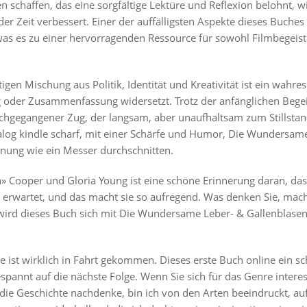
schaffen, das eine sorgfältige Lektüre und Reflexion belohnt, wi
der Zeit verbessert. Einer der auffälligsten Aspekte dieses Buches 
was es zu einer hervorragenden Ressource für sowohl Filmbegeiste
igen Mischung aus Politik, Identität und Kreativität ist ein wahres
g oder Zusammenfassung widersetzt. Trotz der anfänglichen Begei
chgegangener Zug, der langsam, aber unaufhaltsam zum Stillstan
ialog kindle scharf, mit einer Schärfe und Humor, Die Wundersam
nung wie ein Messer durchschnitten.
» Cooper und Gloria Young ist eine schöne Erinnerung daran, das
rwartet, und das macht sie so aufregend. Was denken Sie, mach
ird dieses Buch sich mit Die Wundersame Leber- & Gallenblasenr
e ist wirklich in Fahrt gekommen. Dieses erste Buch online ein sc
gespannt auf die nächste Folge. Wenn Sie sich für das Genre intere
 die Geschichte nachdenke, bin ich von den Arten beeindruckt, au