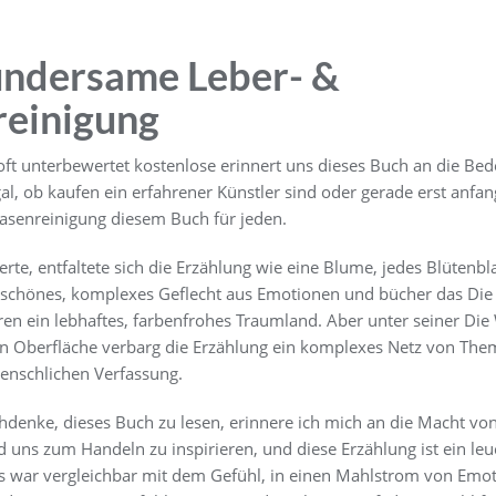
ndersame Leber- &
reinigung
ät oft unterbewertet kostenlose erinnert uns dieses Buch an die Be
gal, ob kaufen ein erfahrener Künstler sind oder gerade erst anfan
senreinigung diesem Buch für jeden.
rte, entfaltete sich die Erzählung wie eine Blume, jedes Blütenbla
n schönes, komplexes Geflecht aus Emotionen und bücher das D
ren ein lebhaftes, farbenfrohes Traumland. Aber unter seiner D
n Oberfläche verbarg die Erzählung ein komplexes Netz von Them
enschlichen Verfassung.
hdenke, dieses Buch zu lesen, erinnere ich mich an die Macht vo
s zum Handeln zu inspirieren, und diese Erzählung ist ein leuc
s war vergleichbar mit dem Gefühl, in einen Mahlstrom von Emot