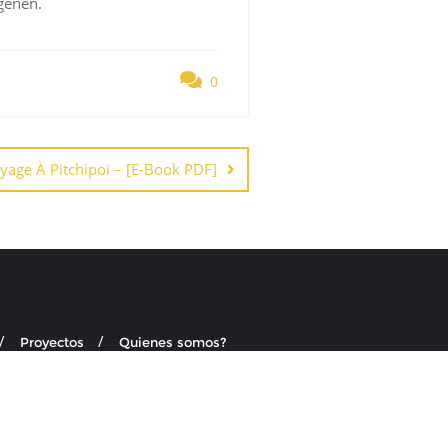
genen.
0
yage À Pitchipoï – [E-Book PDF]
Proyectos
Quienes somos?
o por
Bizberg Themes