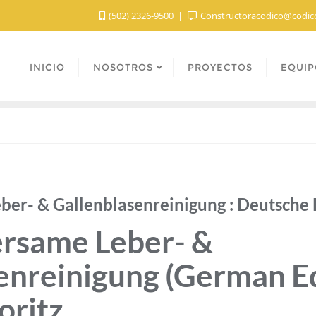
(502) 2326-9500
Constructoracodico@codic
INICIO
NOSOTROS
PROYECTOS
EQUIP
er- & Gallenblasenreinigung : Deutsche 
rsame Leber- &
enreinigung (German Edi
oritz