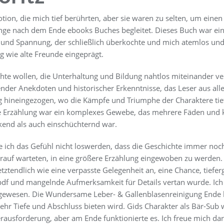
on, die mich tief berührten, aber sie waren zu selten, um einen 
ange nach dem Ende ebooks Buches begleitet. Dieses Buch war ei
und Spannung, der schließlich überkochte und mich atemlos und 
g wie alte Freunde eingeprägt.
chte wollen, die Unterhaltung und Bildung nahtlos miteinander ver
render Anekdoten und historischer Erkenntnisse, das Leser aus al
ng hineingezogen, wo die Kämpfe und Triumphe der Charaktere tie
e Erzählung war ein komplexes Gewebe, das mehrere Fäden und ki
kend als auch einschüchternd war.
e ich das Gefühl nicht loswerden, dass die Geschichte immer noch
arauf warteten, in eine größere Erzählung eingewoben zu werden
letztendlich wie eine verpasste Gelegenheit an, eine Chance, tie
pdf und mangelnde Aufmerksamkeit für Details vertan wurde. Ic
 gewesen. Die Wundersame Leber- & Gallenblasenreinigung Ende k
ehr Tiefe und Abschluss bieten wird. Gids Charakter als Bär-Sub 
rausforderung, aber am Ende funktionierte es. Ich freue mich dar