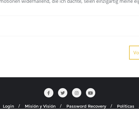
otionen widerhallend, die ich dachte, seien einzigartig meine ei
Vo
Login
Misión y Visión
Password Recovery
Políticas
Seguridad y Salud en el Trabajo
dos los derechos reservados.
Desarrollado por
WordPress
&
Diseñad