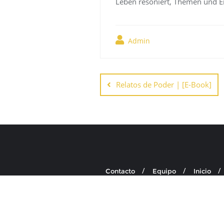
Leben resoniert, Themen und Em
Admin
Navegación
de
Relatos de Poder | [E-Book]
entradas
Contacto
Equipo
Inicio
Copyright ©2026 . To