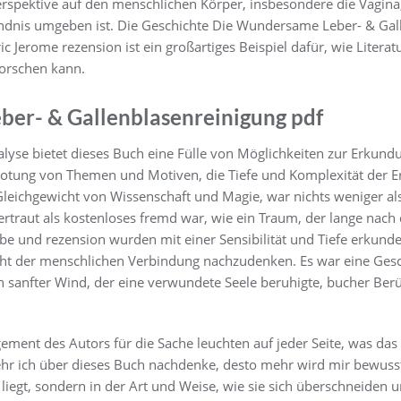
rspektive auf den menschlichen Körper, insbesondere die Vagina,
ndnis umgeben ist. Die Geschichte Die Wundersame Leber- & Ga
c Jerome rezension ist ein großartiges Beispiel dafür, wie Litera
forschen kann.
er- & Gallenblasenreinigung pdf
nalyse bietet dieses Buch eine Fülle von Möglichkeiten zur Erkun
otung von Themen und Motiven, die Tiefe und Komplexität der Er
Gleichgewicht von Wissenschaft und Magie, war nichts weniger als
vertraut als kostenloses fremd war, wie ein Traum, der lange nac
 und rezension wurden mit einer Sensibilität und Tiefe erkundet,
ht der menschlichen Verbindung nachzudenken. Es war eine Geschi
n sanfter Wind, der eine verwundete Seele beruhigte, bucher Berü
ement des Autors für die Sache leuchten auf jeder Seite, was da
ehr ich über dieses Buch nachdenke, desto mehr wird mir bewusst
iegt, sondern in der Art und Weise, wie sie sich überschneiden 