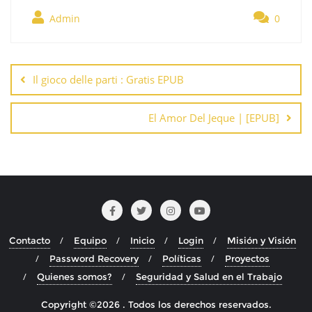
Admin
0
Navegación
de
Il gioco delle parti : Gratis EPUB
entradas
El Amor Del Jeque | [EPUB]
Contacto
Equipo
Inicio
Login
Misión y Visión
Password Recovery
Políticas
Proyectos
Quienes somos?
Seguridad y Salud en el Trabajo
Copyright ©2026 . Todos los derechos reservados.