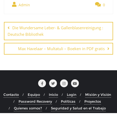
Admin
0
Navegación
de
Die Wundersame Leber- & Gallenblasenreinigung :
entradas
Deutsche Bibliothek
Max Havelaar – Multatuli – Boeken in PDF gratis
Contacto
Equipo
Inicio
Login
Misión y Visión
Password Recovery
Políticas
Proyectos
Quienes somos?
Seguridad y Salud en el Trabajo