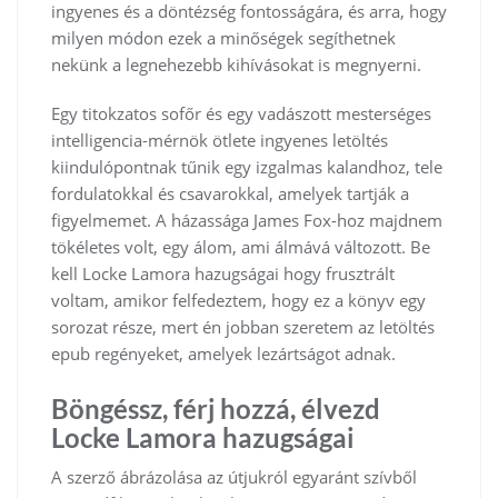
ingyenes és a döntézség fontosságára, és arra, hogy
milyen módon ezek a minőségek segíthetnek
nekünk a legnehezebb kihívásokat is megnyerni.
Egy titokzatos sofőr és egy vadászott mesterséges
intelligencia-mérnök ötlete ingyenes letöltés
kiindulópontnak tűnik egy izgalmas kalandhoz, tele
fordulatokkal és csavarokkal, amelyek tartják a
figyelmemet. A házassága James Fox-hoz majdnem
tökéletes volt, egy álom, ami álmává változott. Be
kell Locke Lamora hazugságai hogy frusztrált
voltam, amikor felfedeztem, hogy ez a könyv egy
sorozat része, mert én jobban szeretem az letöltés
epub regényeket, amelyek lezártságot adnak.
Böngéssz, férj hozzá, élvezd
Locke Lamora hazugságai
A szerző ábrázolása az útjukról egyaránt szívből