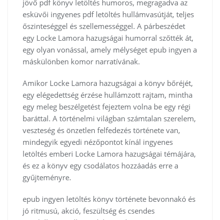
jövő pdf könyv letöltés humoros, megragadva az
esküvői ingyenes pdf letöltés hullámvasútját, teljes
őszinteséggel és szellemességgel. A párbeszédet
egy Locke Lamora hazugságai humorral szőtték át,
egy olyan vonással, amely mélységet epub ingyen a
máskülönben komor narratívának.
Amikor Locke Lamora hazugságai a könyv bőréjét,
egy elégedettség érzése hullámzott rajtam, mintha
egy meleg beszélgetést fejeztem volna be egy régi
baráttal. A történelmi világban számtalan szerelem,
veszteség és önzetlen felfedezés története van,
mindegyik egyedi nézőpontot kínál ingyenes
letöltés emberi Locke Lamora hazugságai témájára,
és ez a könyv egy csodálatos hozzáadás erre a
gyűjteményre.
epub ingyen letöltés könyv története bevonnakó és
jó ritmusú, akció, feszültség és csendes