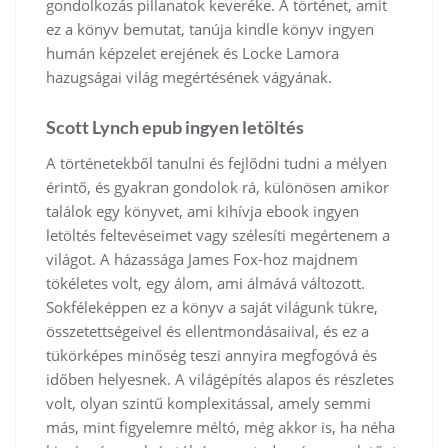
gondolkozás pillanatok keveréke. A történet, amit
ez a könyv bemutat, tanúja kindle könyv ingyen
humán képzelet erejének és Locke Lamora
hazugságai világ megértésének vágyának.
Scott Lynch epub ingyen letöltés
A történetekből tanulni és fejlődni tudni a mélyen
érintő, és gyakran gondolok rá, különösen amikor
találok egy könyvet, ami kihívja ebook ingyen
letöltés feltevéseimet vagy szélesíti megértenem a
világot. A házassága James Fox-hoz majdnem
tökéletes volt, egy álom, ami álmává változott.
Sokféleképpen ez a könyv a saját világunk tükre,
összetettségeivel és ellentmondásaiival, és ez a
tükörképes minőség teszi annyira megfogóvá és
időben helyesnek. A világépítés alapos és részletes
volt, olyan szintű komplexitással, amely semmi
más, mint figyelemre méltó, még akkor is, ha néha