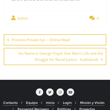
Admin
0
Navegación
de
Princess Private Eye – Online Read
entradas
His Name Is George Floyd: One Man’s Life and the
Struggle for Racial Justice : Audiobook
Contacto
Equipo
Inicio
Login
Misión y Visión
Password Recovery
Políticas
Proyectos