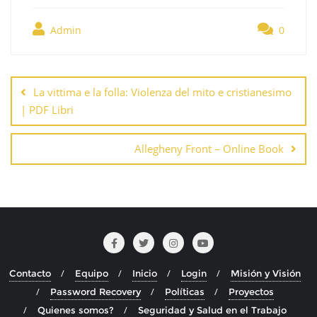
Admin
0
Navegación
de
La vittima e la folla: Violenza del mito e cristianesimo
entradas
| PDF Libri
Allegheny Front – Online Book
Contacto
Equipo
Inicio
Login
Misión y Visión
Password Recovery
Políticas
Proyectos
Quienes somos?
Seguridad y Salud en el Trabajo