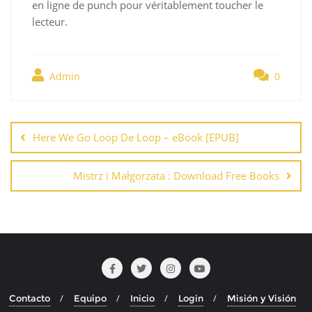
en ligne de punch pour véritablement toucher le
lecteur.
Admin
0
Navegación
de
Here We Go Loop De Loop – eBook [EPUB]
entradas
Mistrz i Małgorzata : Download Free Books
Contacto
Equipo
Inicio
Login
Misión y Visión