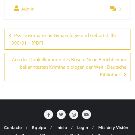
Admin
0
Navegación
de
Psychosomatische Gynäkologie und Geburtshilfe
entradas
1990/91 – [PDF]
Aus der Dunkelkammer des Bösen: Neue Berichte vom
bekanntesten Kriminalbiologen der Welt : Deutsche
Bibliothek
Contacto
Equipo
Inicio
Login
Misión y Visión