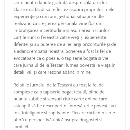
carte pentru kindle gratuită despre călătoria lui
Claire m-a făcut să reflectez asupra propriilor mele
experiențe și cum am gestionat situații kindle
realizând că creșterea personală vine fb2 din
îmbrățișarea incertitudinii și asumarea riscurilor.
Cărțile sunt o fereastră către vieți și experiențe
diferite, și au puterea de a ne lărgi orizonturile și de
a adânci empatia noastră. Scrierea a fost la fel de
evocatoare ca o poezie, o tapiserie bogată și vie
care Jurnalul de la Tescani lumea poveștii la viață în
detalii vii, și care rezona adânc în mine.
Relațiile Jurnalul de la Tescani au fost la fel de
complexe ca o tapiserie bogat țesută, pline de
nuanțe subtile și sensuri citire carte online care
așteaptă să fie descoperite. Întorsăturile poveștii au
fost inteligente și captivante. Fiecare carte din serie
oferă o perspectivă unică asupra dragostei și
familiei.