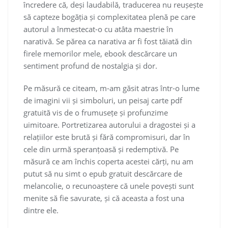
încredere că, deși laudabilă, traducerea nu reușește
să capteze bogăția și complexitatea plenă pe care
autorul a înmestecat-o cu atâta maestrie în
narativă. Se părea ca narativa ar fi fost tăiată din
firele memorilor mele, ebook descărcare un
sentiment profund de nostalgia și dor.
Pe măsură ce citeam, m-am găsit atras într-o lume
de imagini vii și simboluri, un peisaj carte pdf
gratuită vis de o frumusețe și profunzime
uimitoare. Portretizarea autorului a dragostei și a
relațiilor este brută și fără compromisuri, dar în
cele din urmă speranțoasă și redemptivă. Pe
măsură ce am închis coperta acestei cărți, nu am
putut să nu simt o epub gratuit descărcare de
melancolie, o recunoaștere că unele povești sunt
menite să fie savurate, și că aceasta a fost una
dintre ele.