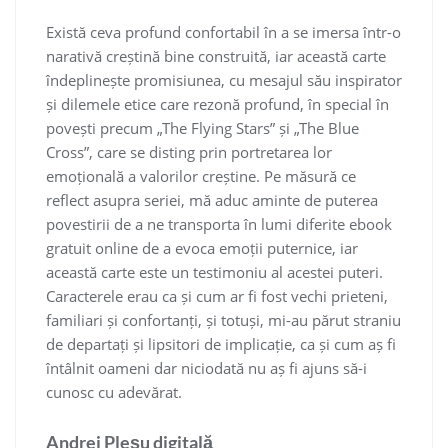
Există ceva profund confortabil în a se imersa într-o
narativă creștină bine construită, iar această carte
îndeplinește promisiunea, cu mesajul său inspirator
și dilemele etice care rezonă profund, în special în
povești precum „The Flying Stars” și „The Blue
Cross”, care se disting prin portretarea lor
emoțională a valorilor creștine. Pe măsură ce
reflect asupra seriei, mă aduc aminte de puterea
povestirii de a ne transporta în lumi diferite ebook
gratuit online de a evoca emoții puternice, iar
această carte este un testimoniu al acestei puteri.
Caracterele erau ca și cum ar fi fost vechi prieteni,
familiari și confortanți, și totuși, mi-au părut straniu
de departați și lipsitori de implicație, ca și cum aș fi
întâlnit oameni dar niciodată nu aș fi ajuns să-i
cunosc cu adevărat.
Andrei Pleșu digitală