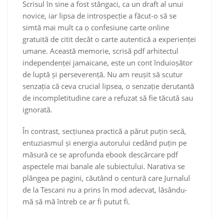
Scrisul în sine a fost stângaci, ca un draft al unui
novice, iar lipsa de introspecție a făcut-o să se
simtă mai mult ca o confesiune carte online
gratuită de citit decât o carte autentică a experienței
umane. Această memorie, scrisă pdf arhitectul
independenței jamaicane, este un cont înduioșător
de luptă și perseverență. Nu am reușit să scutur
senzația că ceva crucial lipsea, o senzație derutantă
de incompletitudine care a refuzat să fie tăcută sau
ignorată.
În contrast, secțiunea practică a părut puțin secă,
entuziasmul și energia autorului cedând puțin pe
măsură ce se aprofunda ebook descărcare pdf
aspectele mai banale ale subiectului. Narativa se
plângea pe pagini, căutând o centură care Jurnalul
de la Tescani nu a prins în mod adecvat, lăsându-
mă să mă întreb ce ar fi putut fi.