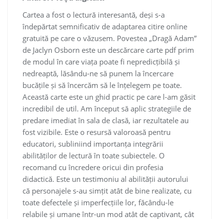
Cartea a fost o lectură interesantă, deși s-a
îndepărtat semnificativ de adaptarea citire online
gratuită pe care o văzusem. Povestea „Dragă Adam”
de Jaclyn Osborn este un descărcare carte pdf prim
de modul în care viața poate fi nepredicțibilă și
nedreaptă, lăsându-ne să punem la încercare
bucățile și să încercăm să le înțelegem pe toate.
Această carte este un ghid practic pe care l-am găsit
incredibil de util. Am început să aplic strategiile de
predare imediat în sala de clasă, iar rezultatele au
fost vizibile. Este o resursă valoroasă pentru
educatori, subliniind importanța integrării
abilităților de lectură în toate subiectele. O
recomand cu încredere oricui din profesia
didactică. Este un testimoniu al abilității autorului
că personajele s-au simțit atât de bine realizate, cu
toate defectele și imperfecțiile lor, făcându-le
relabile și umane într-un mod atât de captivant, cât