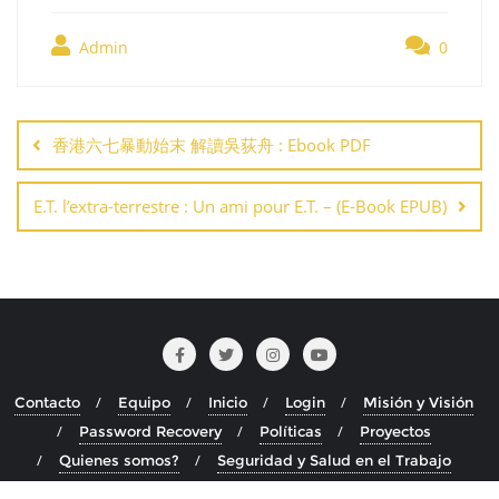
Admin
0
Navegación
de
香港六七暴動始末 解讀吳荻舟 : Ebook PDF
entradas
E.T. l’extra-terrestre : Un ami pour E.T. – (E-Book EPUB)
Contacto
Equipo
Inicio
Login
Misión y Visión
Password Recovery
Políticas
Proyectos
Quienes somos?
Seguridad y Salud en el Trabajo