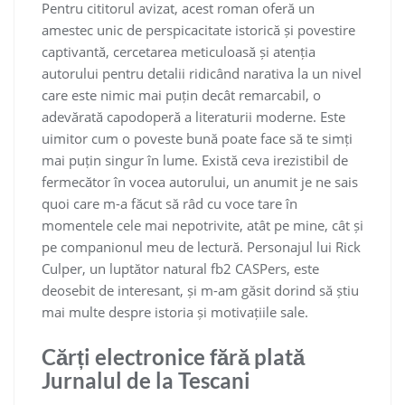
Pentru cititorul avizat, acest roman oferă un
amestec unic de perspicacitate istorică și povestire
captivantă, cercetarea meticuloasă și atenția
autorului pentru detalii ridicând narativa la un nivel
care este nimic mai puțin decât remarcabil, o
adevărată capodoperă a literaturii moderne. Este
uimitor cum o poveste bună poate face să te simți
mai puțin singur în lume. Există ceva irezistibil de
fermecător în vocea autorului, un anumit je ne sais
quoi care m-a făcut să râd cu voce tare în
momentele cele mai nepotrivite, atât pe mine, cât și
pe companionul meu de lectură. Personajul lui Rick
Culper, un luptător natural fb2 CASPers, este
deosebit de interesant, și m-am găsit dorind să știu
mai multe despre istoria și motivațiile sale.
Cărți electronice fără plată
Jurnalul de la Tescani