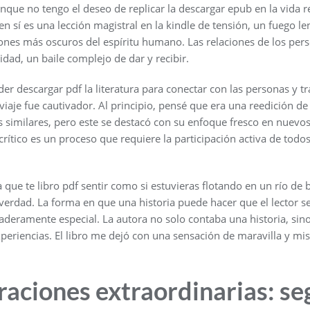
que no tengo el deseo de replicar la descargar epub en la vida re
en sí es una lección magistral en la kindle de tensión, un fuego l
cones más oscuros del espíritu humano. Las relaciones de los per
idad, un baile complejo de dar y recibir.
oder descargar pdf la literatura para conectar con las personas y 
l viaje fue cautivador. Al principio, pensé que era una reedición 
s similares, pero este se destacó con su enfoque fresco en nuevo
rítico es un proceso que requiere la participación activa de todos
a que te libro pdf sentir como si estuvieras flotando en un río de 
verdad. La forma en que una historia puede hacer que el lector se
eramente especial. La autora no solo contaba una historia, sino
eriencias. El libro me dejó con una sensación de maravilla y mis
raciones extraordinarias: s