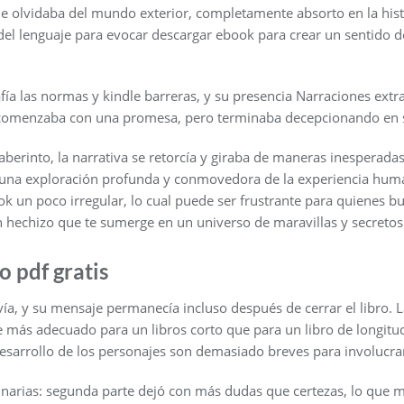
me olvidaba del mundo exterior, completamente absorto en la histo
del lenguaje para evocar descargar ebook para crear un sentido d
ía las normas y kindle barreras, y su presencia Narraciones extra
bro comenzaba con una promesa, pero terminaba decepcionando en s
berinto, la narrativa se retorcía y giraba de maneras inesperada
 una exploración profunda y conmovedora de la experiencia huma
ok un poco irregular, lo cual puede ser frustrante para quienes b
un hechizo que te sumerge en un universo de maravillas y secretos
o pdf gratis
vivía, y su mensaje permanecía incluso después de cerrar el libro. L
e más adecuado para un libros corto que para un libro de longitu
desarrollo de los personajes son demasiado breves para involucrar 
dinarias: segunda parte dejó con más dudas que certezas, lo que