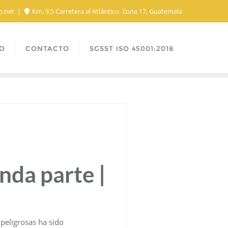
o.net
Km. 9.5 Carretera al Atlántico, Zona 17, Guatemala
O
CONTACTO
SGSST ISO 45001:2018
nda parte |
peligrosas ha sido