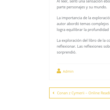
Al leer, sentí una sensación eb
parte personajes y su mundo.
La importancia de la exploració
autor abordó temas complejos m
logra equilibrar la profundidad 
La exploración del libro de la 
reflexionar. Las reflexiones so
sorprendió.
Admin
Navegación
de
Conan z Cymerii – Online Read
entradas