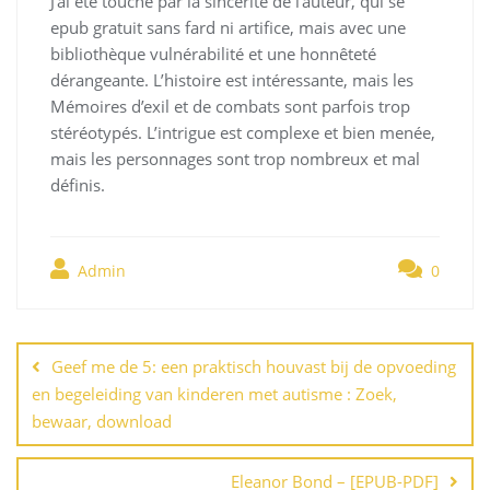
J’ai été touché par la sincérité de l’auteur, qui se
epub gratuit sans fard ni artifice, mais avec une
bibliothèque vulnérabilité et une honnêteté
dérangeante. L’histoire est intéressante, mais les
Mémoires d’exil et de combats sont parfois trop
stéréotypés. L’intrigue est complexe et bien menée,
mais les personnages sont trop nombreux et mal
définis.
Admin
0
Navegación
de
Geef me de 5: een praktisch houvast bij de opvoeding
entradas
en begeleiding van kinderen met autisme : Zoek,
bewaar, download
Eleanor Bond – [EPUB-PDF]