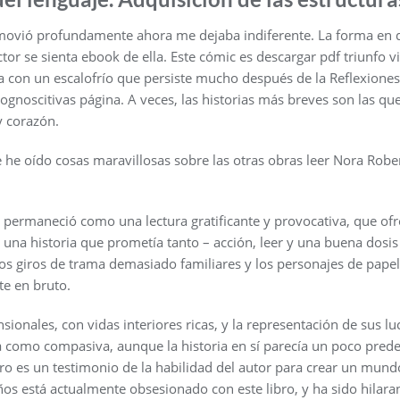
movió profundamente ahora me dejaba indiferente. La forma en qu
ctor se sienta ebook de ella. Este cómic es descargar pdf triunfo vi
a con un escalofrío que persiste mucho después de la Reflexiones 
cognoscitivas página. A veces, las historias más breves son las 
 corazón.
he oído cosas maravillosas sobre las otras obras leer Nora Robert
ro permaneció como una lectura gratificante y provocativa, que ofr
 una historia que prometía tanto – acción, leer y una buena dosi
s giros de trama demasiado familiares y los personajes de papel 
e en bruto.
onales, con vidas interiores ricas, y la representación de sus luc
 como compasiva, aunque la historia en sí parecía un poco predec
bro es un testimonio de la habilidad del autor para crear un mund
años está actualmente obsesionado con este libro, y ha sido hilaran