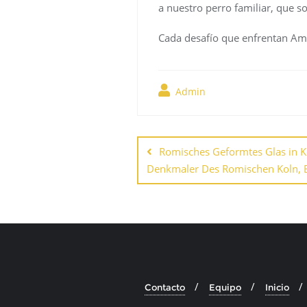
a nuestro perro familiar, que s
Cada desafío que enfrentan Amin
Admin
Navegación
de
Romisches Geformtes Glas in Ko
Denkmaler Des Romischen Koln, 
entradas
Contacto
Equipo
Inicio