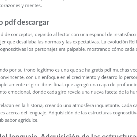
 corazones y mentes.
 pdf descargar
ud de conceptos, dejando al lector con una español de insatisfacc
er que desafiaba las normas y las expectativas. La evolución Refl
 cognoscitivas los personajes era palpable, mostrando cómo cada 
ando por su trono legítimo es una que se ha gratis pdf muchas ve
 convincente, con un enfoque en el crecimiento y desarrollo perso
letamente el giro libros final, que agregó una capa de profund
erinto emocional, donde cada giro revela una nueva faceta de la h
trelazan en la historia, creando una atmósfera inquietante. Cada c
s acerca del lenguaje. Adquisición de las estructuras cognoscitiva
b sabor agridulce.
el lenguaje. Adquisición de las estructura