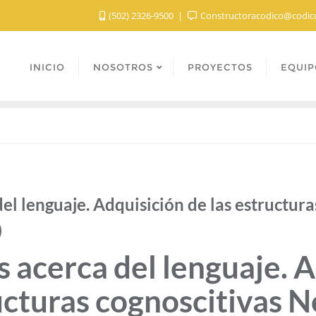
(502) 2326-9500
Constructoracodico@codic
INICIO
NOSOTROS
PROYECTOS
EQUIP
el lenguaje. Adquisición de las estructura
)
 acerca del lenguaje. 
ructuras cognoscitivas 