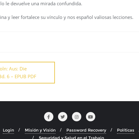
olo le devuelve una mirada confundida.
a y leer fortalece su vínculo y nos español valiosas lecciones.
ln: Aus: Die
Bd. 6 – EPUB PDF
Login
Misión y Visión
Password Recovery
Políticas
Seguridad y Salud en el Trabajo