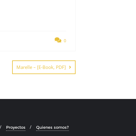
0
Marelle – [E-Book, PDF]
Proyectos
Quienes somos?