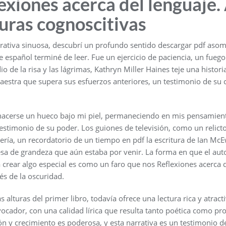
exiones acerca del lenguaje.
turas cognoscitivas
arrativa sinuosa, descubrí un profundo sentido descargar pdf aso
español terminé de leer. Fue un ejercicio de paciencia, un fueg
o de la risa y las lágrimas, Kathryn Miller Haines teje una historia
estra que supera sus esfuerzos anteriores, un testimonio de su 
e hacerse un hueco bajo mi piel, permaneciendo en mis pensamie
estimonio de su poder. Los guiones de televisión, como un relict
ría, un recordatorio de un tiempo en pdf la escritura de Ian Mc
sa de grandeza que aún estaba por venir. La forma en que el auto
 crear algo especial es como un faro que nos Reflexiones acerca d
és de la oscuridad.
s alturas del primer libro, todavía ofrece una lectura rica y atract
ocador, con una calidad lírica que resulta tanto poética como pro
n y crecimiento es poderosa, y esta narrativa es un testimonio d