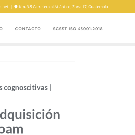
o.net
Km. 9.5 Carretera al Atlántico, Zona 17, Guatemala
O
CONTACTO
SGSST ISO 45001:2018
s cognoscitivas |
Adquisición
Noam