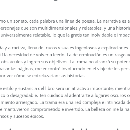
mo un soneto, cada palabra una línea de poesía. La narrativa es at
ersonajes que son multidimensionales y relatables, y una histori
iversalmente relatable, lo que la gratis tan inolvidable e impac
ida y atractiva, llena de trucos visuales ingeniosos y explicacione
tí la necesidad de volver a leerlo. La determinación es un rasgo
obstáculos y logren sus objetivos. La trama no alcanzó su potenc
 pasar las páginas, me encontré involucrado en el viaje de los per
por ver cómo se entrelazarían sus historias.
e estilo y sustancia del libro será un atractivo importante, mient
co o desagradable. Ten cuidado al adentrarte a lugares oscuros 
iento arriesgado. La trama era una red compleja e intrincada de 
e mantuvieron comprometido e invertido. La belleza online la nar
nsos y sucesos épicos.