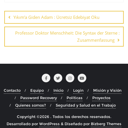
Navegación
de
Yıkım’a Giden Adam : Ücretsiz Edebiyat Oku
entradas
Professor Doktor Menschheit: Die Syntax der Sterne :
Zusammenfassung
Contacto
Equipo
Inicio
Login
Misión y Visión
Password Recovery
Políticas
Proyectos
Quienes somos?
Seguridad y Salud en el Trabajo
Copyright ©2026 . Todos los derechos reservados.
Desarrollado por
WordPress
&
Diseñado por
Bizberg Themes