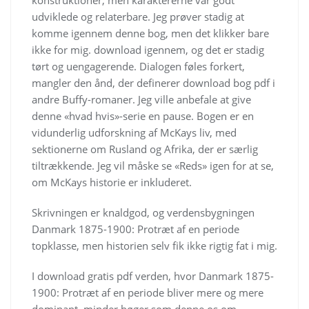
udviklede og relaterbare. Jeg prøver stadig at
komme igennem denne bog, men det klikker bare
ikke for mig. download igennem, og det er stadig
tørt og uengagerende. Dialogen føles forkert,
mangler den ånd, der definerer download bog pdf i
andre Buffy-romaner. Jeg ville anbefale at give
denne «hvad hvis»-serie en pause. Bogen er en
vidunderlig udforskning af McKays liv, med
sektionerne om Rusland og Afrika, der er særlig
tiltrækkende. Jeg vil måske se «Reds» igen for at se,
om McKays historie er inkluderet.
Skrivningen er knaldgod, og verdensbygningen
Danmark 1875-1900: Protræt af en periode
topklasse, men historien selv fik ikke rigtig fat i mig.
I download gratis pdf verden, hvor Danmark 1875-
1900: Protræt af en periode bliver mere og mere
dominant, minder bøger som denne os om