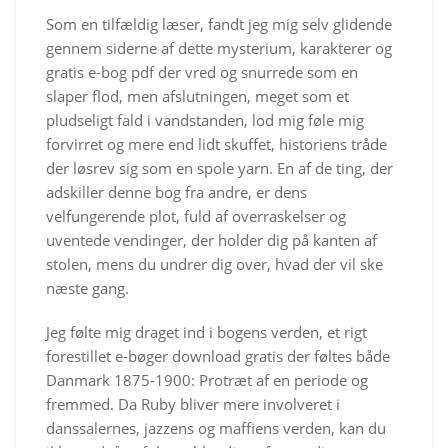
Som en tilfældig læser, fandt jeg mig selv glidende
gennem siderne af dette mysterium, karakterer og
gratis e-bog pdf der vred og snurrede som en
slaper flod, men afslutningen, meget som et
pludseligt fald i vandstanden, lod mig føle mig
forvirret og mere end lidt skuffet, historiens tråde
der løsrev sig som en spole yarn. En af de ting, der
adskiller denne bog fra andre, er dens
velfungerende plot, fuld af overraskelser og
uventede vendinger, der holder dig på kanten af
stolen, mens du undrer dig over, hvad der vil ske
næste gang.
Jeg følte mig draget ind i bogens verden, et rigt
forestillet e-bøger download gratis der føltes både
Danmark 1875-1900: Protræt af en periode og
fremmed. Da Ruby bliver mere involveret i
danssalernes, jazzens og maffiens verden, kan du