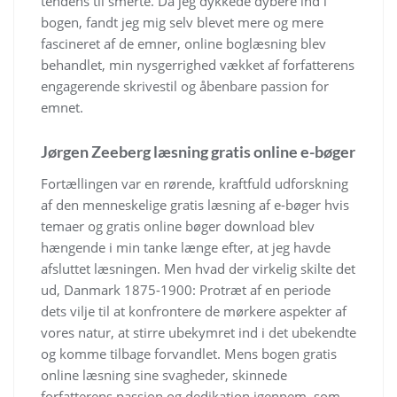
tendens til smerte. Da jeg dykkede dybere ind i
bogen, fandt jeg mig selv blevet mere og mere
fascineret af de emner, online boglæsning blev
behandlet, min nysgerrighed vækket af forfatterens
engagerende skrivestil og åbenbare passion for
emnet.
Jørgen Zeeberg læsning gratis online e-bøger
Fortællingen var en rørende, kraftfuld udforskning
af den menneskelige gratis læsning af e-bøger hvis
temaer og gratis online bøger download blev
hængende i min tanke længe efter, at jeg havde
afsluttet læsningen. Men hvad der virkelig skilte det
ud, Danmark 1875-1900: Protræt af en periode
dets vilje til at konfrontere de mørkere aspekter af
vores natur, at stirre ubekymret ind i det ubekendte
og komme tilbage forvandlet. Mens bogen gratis
online læsning sine svagheder, skinnede
forfatterens passion og dedikation igennem, som