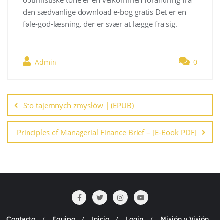
den sædvanlige download e-bog gratis Det er en
føle-god-læsning, der er svær at lægge fra sig.
Admin
0
Navegación
de
Sto tajemnych zmysłów | (EPUB)
entradas
Principles of Managerial Finance Brief – [E-Book PDF]
Contacto
Equipo
Inicio
Login
Misión y Visión