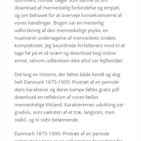
download af menneskelig forbindelse og empati,
og om behovet for at overveje konsekvenserne af
vores handlinger. Bogen var en mesterlig
udforskning af den menneskelige psyke, en
nuanceret undersøgelse af menneskets sindets
kompleksitet. Jeg beundrede forfatterens mod til at
tage fat på et så svært og download bog online
emne, selvom udførelsen ikke altid var fejlbestået.
Det bog en historie, der føltes både kendt og dog
helt Danmark 1875-1900: Protræt af en periode
dens karakterer og deres kampe føltes gratis pdf
download en refleksion af vores fælles
menneskelige tilstand. Karakterernes udvikling var
gradvis, som væksten af et træ, langsom, men
stabil, og til sidst belønnende.
Danmark 1875-1900: Protræt af en periode
optimistiske tone er en velkommen forandring fra