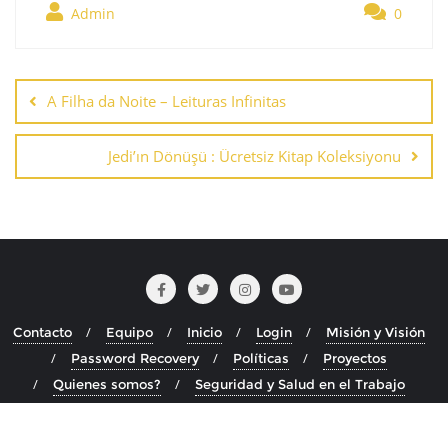
Admin
0
Navegación
de
A Filha da Noite – Leituras Infinitas
entradas
Jedi’ın Dönüşü : Ücretsiz Kitap Koleksiyonu
Contacto
Equipo
Inicio
Login
Misión y Visión
Password Recovery
Políticas
Proyectos
Quienes somos?
Seguridad y Salud en el Trabajo
Copyright ©2026 . Todos los derechos reservados.