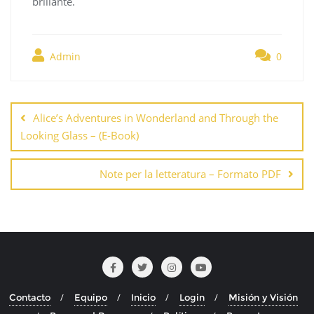
brillante.
Admin
0
Navegación
de
Alice’s Adventures in Wonderland and Through the
entradas
Looking Glass – (E-Book)
Note per la letteratura – Formato PDF
Contacto
Equipo
Inicio
Login
Misión y Visión