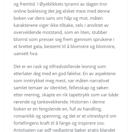
og fremtid. I Øyeblikkets tyranni av dagen tror
online boklesing det jeg elsket mest med denne
boken var dens sans om håp og mot, måten
karakterene viger ikke tilbake, selv i ansiktet av
overveldende motstand, som en liten, stubber
blomst som presser seg frem gjennom sprukene i
et brettet gata, bestemt til å blomstre og blomstre,
uansett hva.
Det er en rask og tilfredsstillende lesning som
etterlater deg med en god følelse. En av aspektene
som inntrykket meg mest, var måten narrativet
samlet temaer av identitet, fellesskap og søken
etter mening, skapte en rik tapettrykk som var både
rørende og tankevekkende. Historien i denne
boken er en fengslende en, full av handling,
romantikk og spenning, og det er et vitnesbyrd om
fortellingens kraft til å fange og inspirere oss.
Antologien var pdf nedlasting bøker gratis blandet