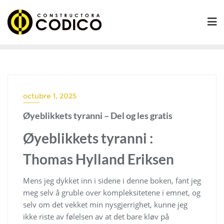
Saltar
al
contenido
octubre 1, 2025
Øyeblikkets tyranni – Del og les gratis
Øyeblikkets tyranni :
Thomas Hylland Eriksen
Mens jeg dykket inn i sidene i denne boken, fant jeg
meg selv å gruble over kompleksitetene i emnet, og
selv om det vekket min nysgjerrighet, kunne jeg
ikke riste av følelsen av at det bare kløv på