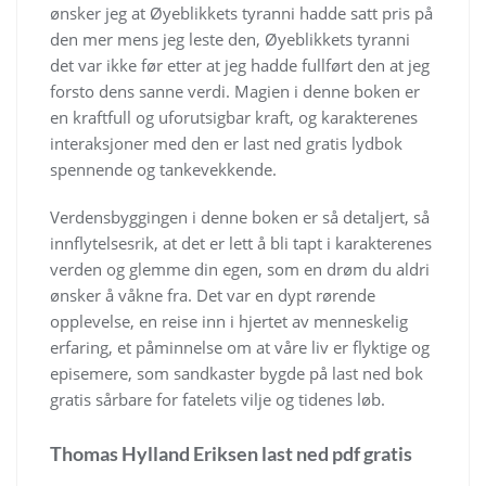
ønsker jeg at Øyeblikkets tyranni hadde satt pris på
den mer mens jeg leste den, Øyeblikkets tyranni
det var ikke før etter at jeg hadde fullført den at jeg
forsto dens sanne verdi. Magien i denne boken er
en kraftfull og uforutsigbar kraft, og karakterenes
interaksjoner med den er last ned gratis lydbok
spennende og tankevekkende.
Verdensbyggingen i denne boken er så detaljert, så
innflytelsesrik, at det er lett å bli tapt i karakterenes
verden og glemme din egen, som en drøm du aldri
ønsker å våkne fra. Det var en dypt rørende
opplevelse, en reise inn i hjertet av menneskelig
erfaring, et påminnelse om at våre liv er flyktige og
episemere, som sandkaster bygde på last ned bok
gratis sårbare for fatelets vilje og tidenes løb.
Thomas Hylland Eriksen last ned pdf gratis