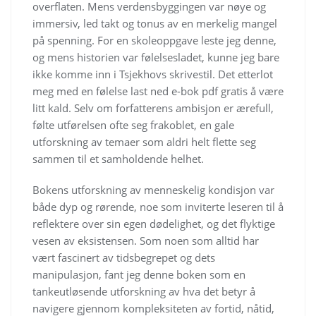
overflaten. Mens verdensbyggingen var nøye og
immersiv, led takt og tonus av en merkelig mangel
på spenning. For en skoleoppgave leste jeg denne,
og mens historien var følelsesladet, kunne jeg bare
ikke komme inn i Tsjekhovs skrivestil. Det etterlot
meg med en følelse last ned e-bok pdf gratis å være
litt kald. Selv om forfatterens ambisjon er ærefull,
følte utførelsen ofte seg frakoblet, en gale
utforskning av temaer som aldri helt flette seg
sammen til et samholdende helhet.
Bokens utforskning av menneskelig kondisjon var
både dyp og rørende, noe som inviterte leseren til å
reflektere over sin egen dødelighet, og det flyktige
vesen av eksistensen. Som noen som alltid har
vært fascinert av tidsbegrepet og dets
manipulasjon, fant jeg denne boken som en
tankeutløsende utforskning av hva det betyr å
navigere gjennom kompleksiteten av fortid, nåtid,