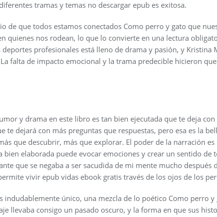
s diferentes tramas y temas no descargar epub es exitosa.
orio de que todos estamos conectados Como perro y gato que nue
en quienes nos rodean, lo que lo convierte en una lectura obliga
 deportes profesionales está lleno de drama y pasión, y Kristina
a falta de impacto emocional y la trama predecible hicieron que 
umor y drama en este libro es tan bien ejecutada que te deja con
que te dejará con más preguntas que respuestas, pero esa es la bellez
ás que descubrir, más que explorar. El poder de la narración es 
 bien elaborada puede evocar emociones y crear un sentido de t
etante que se negaba a ser sacudida de mi mente mucho después de
ermite vivir epub vidas ebook gratis través de los ojos de los per
r es indudablemente único, una mezcla de lo poético Como perro y 
je llevaba consigo un pasado oscuro, y la forma en que sus histo