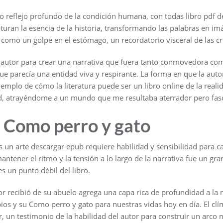
o reflejo profundo de la condición humana, con todas libro pdf d
pturan la esencia de la historia, transformando las palabras en im
 como un golpe en el estómago, un recordatorio visceral de las 
 autor para crear una narrativa que fuera tanto conmovedora co
ue parecía una entidad viva y respirante. La forma en que la aut
emplo de cómo la literatura puede ser un libro online​ de la real
d, atrayéndome a un mundo que me resultaba aterrador pero fasc
 Como perro y gato
s un arte descargar epub requiere habilidad y sensibilidad para cap
ntener el ritmo y la tensión a lo largo de la narrativa fue un gran 
s un punto débil del libro.
or recibió de su abuelo agrega una capa rica de profundidad a la 
ios y su Como perro y gato para nuestras vidas hoy en día. El clím
un testimonio de la habilidad del autor para construir un arco n