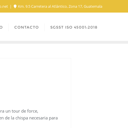
o.net
Km. 9.5 Carretera al Atlántico, Zona 17, Guatemala
O
CONTACTO
SGSST ISO 45001:2018
ra un tour de force,
n de la chispa necesaria para