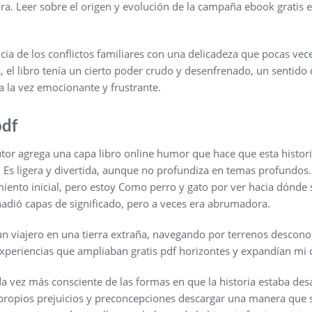
ra. Leer sobre el origen y evolución de la campaña ebook gratis es
cia de los conflictos familiares con una delicadeza que pocas veces
 el libro tenía un cierto poder crudo y desenfrenado, un sentido 
 la vez emocionante y frustrante.
pdf
autor agrega una capa libro online​ humor que hace que esta histori
a. Es ligera y divertida, aunque no profundiza en temas profundos
ento inicial, pero estoy Como perro y gato por ver hacia dónde se
ñadió capas de significado, pero a veces era abrumadora.
un viajero en una tierra extraña, navegando por terrenos descon
 experiencias que ampliaban gratis pdf horizontes y expandían m
 vez más consciente de las formas en que la historia estaba des
propios prejuicios y preconcepciones descargar una manera que 