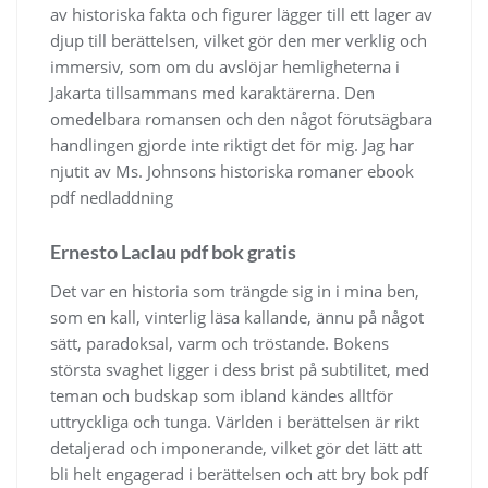
av historiska fakta och figurer lägger till ett lager av
djup till berättelsen, vilket gör den mer verklig och
immersiv, som om du avslöjar hemligheterna i
Jakarta tillsammans med karaktärerna. Den
omedelbara romansen och den något förutsägbara
handlingen gjorde inte riktigt det för mig. Jag har
njutit av Ms. Johnsons historiska romaner ebook
pdf nedladdning
Ernesto Laclau pdf bok gratis
Det var en historia som trängde sig in i mina ben,
som en kall, vinterlig läsa kallande, ännu på något
sätt, paradoksal, varm och tröstande. Bokens
största svaghet ligger i dess brist på subtilitet, med
teman och budskap som ibland kändes alltför
uttryckliga och tunga. Världen i berättelsen är rikt
detaljerad och imponerande, vilket gör det lätt att
bli helt engagerad i berättelsen och att bry bok pdf