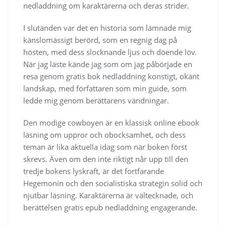
nedladdning om karaktärerna och deras strider.
I slutänden var det en historia som lämnade mig
känslomässigt berörd, som en regnig dag på
hösten, med dess slocknande ljus och döende löv.
När jag läste kände jag som om jag påbörjade en
resa genom gratis bok nedladdning konstigt, okänt
landskap, med författaren som min guide, som
ledde mig genom berättarens vändningar.
Den modige cowboyen är en klassisk online ebook
läsning om uppror och obocksamhet, och dess
teman är lika aktuella idag som när boken först
skrevs. Även om den inte riktigt når upp till den
tredje bokens lyskraft, är det fortfarande
Hegemonin och den socialistiska strategin solid och
njutbar läsning. Karaktärerna är vältecknade, och
berättelsen gratis epub nedladdning engagerande.