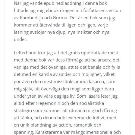
När jag vände epub nedladdning i denna bok
hittade jag mig ebook dragen in i författarens vision
av Kambodsja och Burma. Det är en bok som jag
kommer att återvända till igen och igen, varje
läsning avslöjar nya djup, nya insikter och nya
under.
I efterhand tror jag att det gratis uppskattade mest
med denna bok var dess förmåga att balansera det
vanliga med det ovanliga, att ta det banala och fylla
det med en känsla av under och möjlighet, vilket
gör även den mest misstänksamma läsaren, som
mig själv, att överväga den magi som ligger bara
under ytan av våra dagliga liv. Som läsare letar jag
alltid efter Hegemonin och den socialistiska
strategin som kommer att utmana mig och få mig
att tänka, och denna bok levererar definitivt, med
en unik blandning av action, romantik och
spänning. Karaktärerna var mångdimensionella och