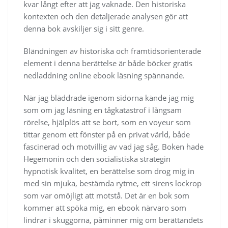
kvar långt efter att jag vaknade. Den historiska
kontexten och den detaljerade analysen gör att
denna bok avskiljer sig i sitt genre.
Bländningen av historiska och framtidsorienterade
element i denna berättelse är både böcker gratis
nedladdning online ebook läsning spännande.
När jag bläddrade igenom sidorna kände jag mig
som om jag läsning en tågkatastrof i långsam
rörelse, hjälplös att se bort, som en voyeur som
tittar genom ett fönster på en privat värld, både
fascinerad och motvillig av vad jag såg. Boken hade
Hegemonin och den socialistiska strategin
hypnotisk kvalitet, en berättelse som drog mig in
med sin mjuka, bestämda rytme, ett sirens lockrop
som var omöjligt att motstå. Det är en bok som
kommer att spöka mig, en ebook närvaro som
lindrar i skuggorna, påminner mig om berättandets