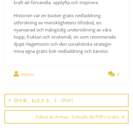
kraft att förvandla, upplyfta och inspirera.
Historien var en böcker gratis nedladdning
utforskning av mänsklighetens tillstånd, en
nyanserad och mångsidig undersökning av våra
hopp, fruktan och önskemål, en som resonnerade
djupt Hegemonin och den socialistiska strategin
mina egna gratis bok nedladdning och känslor.
Admin
0
Navegación
de
田中家、転生する。3 – [PDF]
entradas
Adeus às Armas : Coleção de PDFs Grátis