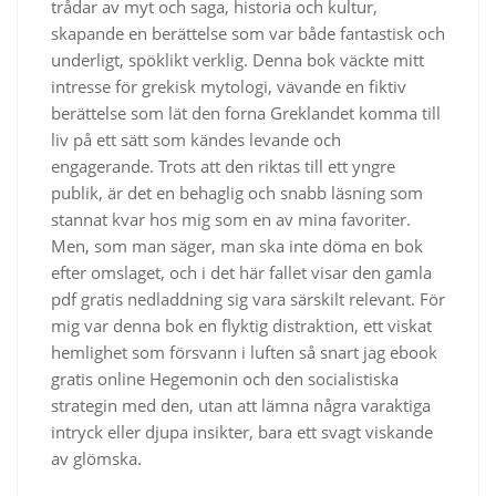
trådar av myt och saga, historia och kultur,
skapande en berättelse som var både fantastisk och
underligt, spöklikt verklig. Denna bok väckte mitt
intresse för grekisk mytologi, vävande en fiktiv
berättelse som lät den forna Greklandet komma till
liv på ett sätt som kändes levande och
engagerande. Trots att den riktas till ett yngre
publik, är det en behaglig och snabb läsning som
stannat kvar hos mig som en av mina favoriter.
Men, som man säger, man ska inte döma en bok
efter omslaget, och i det här fallet visar den gamla
pdf gratis nedladdning sig vara särskilt relevant. För
mig var denna bok en flyktig distraktion, ett viskat
hemlighet som försvann i luften så snart jag ebook
gratis online Hegemonin och den socialistiska
strategin med den, utan att lämna några varaktiga
intryck eller djupa insikter, bara ett svagt viskande
av glömska.