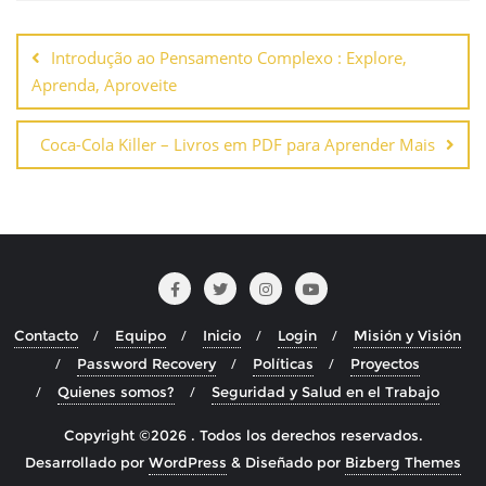
Navegación
de
Introdução ao Pensamento Complexo : Explore,
entradas
Aprenda, Aproveite
Coca-Cola Killer – Livros em PDF para Aprender Mais
Contacto
Equipo
Inicio
Login
Misión y Visión
Password Recovery
Políticas
Proyectos
Quienes somos?
Seguridad y Salud en el Trabajo
Copyright ©2026 . Todos los derechos reservados.
Desarrollado por
WordPress
&
Diseñado por
Bizberg Themes