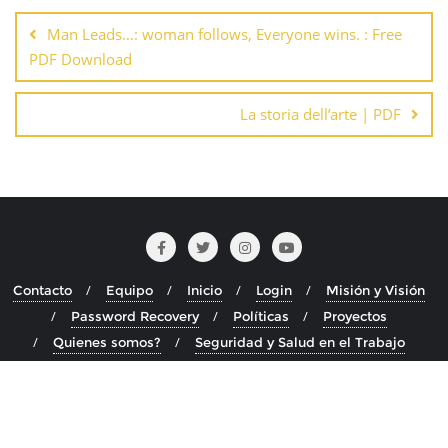
de
Man Leads…: woman follows, Everyone wins. : Free
entradas
PDF Download
La storia dell’arte | PDF
Contacto
Equipo
Inicio
Login
Misión y Visión
Password Recovery
Políticas
Proyectos
Quienes somos?
Seguridad y Salud en el Trabajo
Copyright ©2026 . Todos los derechos reservados.
Desarrollado por
WordPress
&
Diseñado por
Bizberg Themes