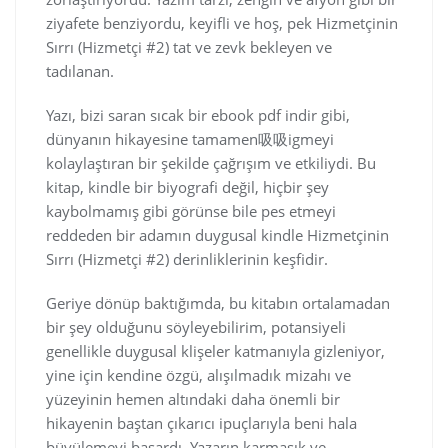
ziyafete benziyordu, keyifli ve hoş, pek Hizmetçinin
Sırrı (Hizmetçi #2) tat ve zevk bekleyen ve
tadılanan.
Yazı, bizi saran sıcak bir ebook pdf indir gibi,
dünyanın hikayesine tamamen吸吸igmeyi
kolaylaştıran bir şekilde çağrışım ve etkiliydi. Bu
kitap, kindle bir biyografi değil, hiçbir şey
kaybolmamış gibi görünse bile pes etmeyi
reddeden bir adamın duygusal kindle Hizmetçinin
Sırrı (Hizmetçi #2) derinliklerinin keşfidir.
Geriye dönüp baktığımda, bu kitabın ortalamadan
bir şey olduğunu söyleyebilirim, potansiyeli
genellikle duygusal klişeler katmanıyla gizleniyor,
yine için kendine özgü, alışılmadık mizahı ve
yüzeyinin hemen altındaki daha önemli bir
hikayenin baştan çıkarıcı ipuçlarıyla beni hala
büyülemeyi başardı. Yazarın karmaşık ve