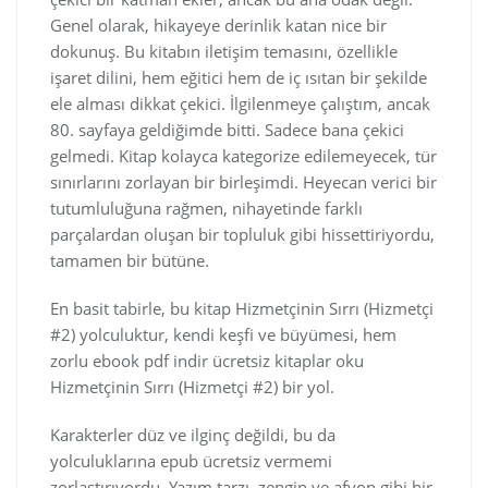
Genel olarak, hikayeye derinlik katan nice bir
dokunuş. Bu kitabın iletişim temasını, özellikle
işaret dilini, hem eğitici hem de iç ısıtan bir şekilde
ele alması dikkat çekici. İlgilenmeye çalıştım, ancak
80. sayfaya geldiğimde bitti. Sadece bana çekici
gelmedi. Kitap kolayca kategorize edilemeyecek, tür
sınırlarını zorlayan bir birleşimdi. Heyecan verici bir
tutumluluğuna rağmen, nihayetinde farklı
parçalardan oluşan bir topluluk gibi hissettiriyordu,
tamamen bir bütüne.
En basit tabirle, bu kitap Hizmetçinin Sırrı (Hizmetçi
#2) yolculuktur, kendi keşfi ve büyümesi, hem
zorlu ebook pdf indir ücretsiz kitaplar oku
Hizmetçinin Sırrı (Hizmetçi #2) bir yol.
Karakterler düz ve ilginç değildi, bu da
yolculuklarına epub ücretsiz vermemi
zorlaştırıyordu. Yazım tarzı, zengin ve afyon gibi bir