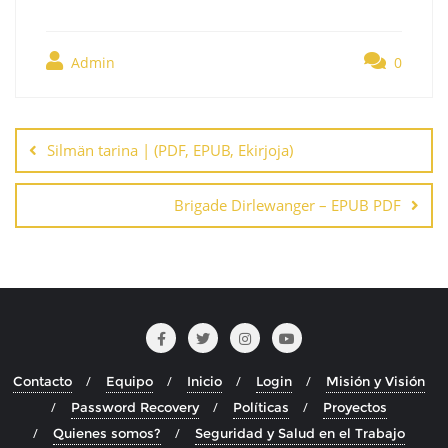
Admin
0
Navegación
de
Silmän tarina | (PDF, EPUB, Ekirjoja)
entradas
Brigade Dirlewanger – EPUB PDF
Contacto
Equipo
Inicio
Login
Misión y Visión
Password Recovery
Políticas
Proyectos
Quienes somos?
Seguridad y Salud en el Trabajo