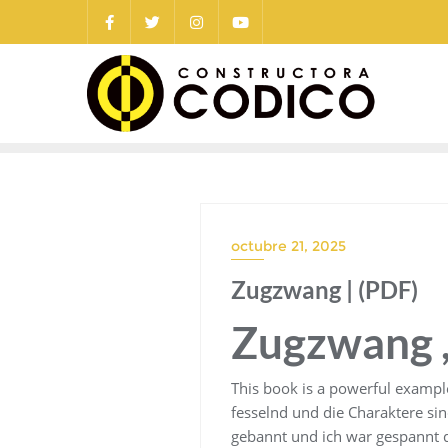
Saltar
al
contenido
octubre 21, 2025
Zugzwang | (PDF)
Zugzwang 
This book is a powerful exampl
fesselnd und die Charaktere si
gebannt und ich war gespannt d