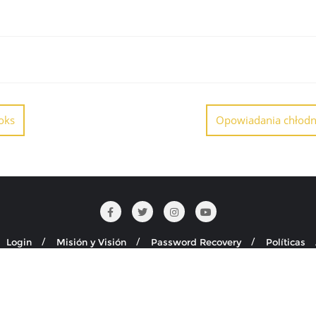
oks
Opowiadania chłodn
Login
Misión y Visión
Password Recovery
Políticas
Seguridad y Salud en el Trabajo
dos los derechos reservados.
Desarrollado por
WordPress
&
Diseñad