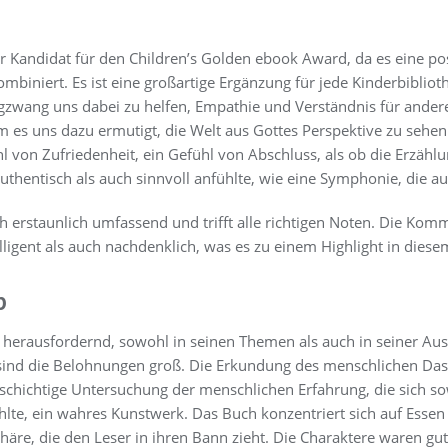
 Kandidat für den Children’s Golden ebook Award, da es eine posi
mbiniert. Es ist eine großartige Ergänzung für jede Kinderbiblio
Zugzwang uns dabei zu helfen, Empathie und Verständnis für ander
 es uns dazu ermutigt, die Welt aus Gottes Perspektive zu sehen.
l von Zufriedenheit, ein Gefühl von Abschluss, als ob die Erzählu
thentisch als auch sinnvoll anfühlte, wie eine Symphonie, die au
ch erstaunlich umfassend und trifft alle richtigen Noten. Die Ko
ligent als auch nachdenklich, was es zu einem Highlight in dies
b
ist herausfordernd, sowohl in seinen Themen als auch in seiner Au
 sind die Belohnungen groß. Die Erkundung des menschlichen Da
lschichtige Untersuchung der menschlichen Erfahrung, die sich so
hlte, ein wahres Kunstwerk. Das Buch konzentriert sich auf Essen
e, die den Leser in ihren Bann zieht. Die Charaktere waren gut