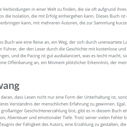
rbindungen in einer Welt zu finden, die sie oft aufgrund ihres St
 die Isolation, die mit Erfolg einhergehen kann. Dieses Buch ist e
nbringen kann, mit mehreren Autoren, die zur Sammlung kurzer
ieses Buch wie eine Reise an, ein Weg, der sich durch unerwartete 
er Führer, der den Leser durch die Geschichte mit kostenlose und 
gen, und die Pacing ist gut ausbalanciert, was es leicht macht, si
e eine Offenbarung an, ein Moment plötzlicher Erkenntnis, der mei
wang
 daran, dass Lesen nicht nur eine Form der Unterhaltung ist, son
eferes Verständnis der menschlichen Erfahrung zu gewinnen. Egal,
 großartiger Geschichtenerzählung bist, gibt es in diesem Buch e
on, Abenteuer und emotionaler Tiefe. Trotz seiner vielen Fehler b
 Zeugnis der Fähigkeit des Autors, eine Erzählung zu gestalten, d