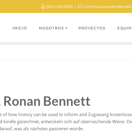
(502) 2326-9500
Constructoracodico@codic
INICIO
NOSOTROS
PROYECTOS
EQUIP
, Ronan Bennett
e of how history can be used to inform and Zugzwang kostenlose 
nd kindle gezeichnet, entwickeln sich auf überraschende Weise. 
arauf, was als nächstes passieren würde.