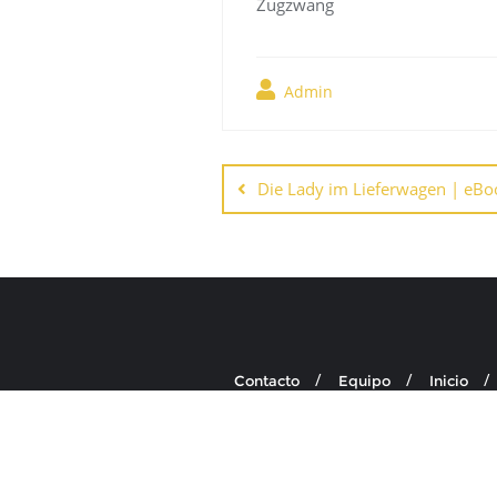
Zugzwang
Admin
Navegación
de
Die Lady im Lieferwagen | eBo
entradas
Contacto
Equipo
Inicio
Copyright ©2026 . To