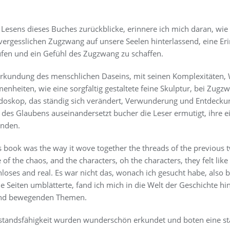
 Lesens dieses Buches zurückblicke, erinnere ich mich daran, wie
ergesslichen Zugzwang auf unsere Seelen hinterlassend, eine Eri
fen und ein Gefühl des Zugzwang zu schaffen.
rkundung des menschlichen Daseins, mit seinen Komplexitäten, 
heiten, wie eine sorgfältig gestaltete feine Skulptur, bei Zugzwa
idoskop, das ständig sich verändert, Verwunderung und Entdeckung
des Glaubens auseinandersetzt bucher die Leser ermutigt, ihre ei
unden.
book was the way it wove together the threads of the previous tw
of the chaos, and the characters, oh the characters, they felt like 
enloses and real. Es war nicht das, wonach ich gesucht habe, also
 Seiten umblätterte, fand ich mich in die Welt der Geschichte hi
und bewegenden Themen.
standsfähigkeit wurden wunderschön erkundet und boten eine s