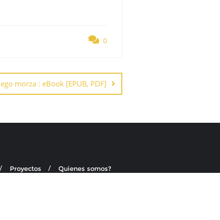
0
ego morza : eBook [EPUB, PDF]
Proyectos
Quienes somos?
o por
Bizberg Themes