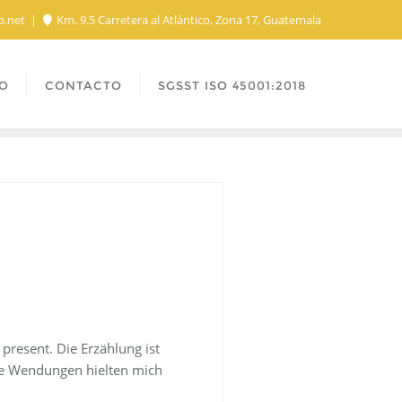
o.net
Km. 9.5 Carretera al Atlántico, Zona 17, Guatemala
O
CONTACTO
SGSST ISO 45001:2018
present. Die Erzählung ist
Die Wendungen hielten mich