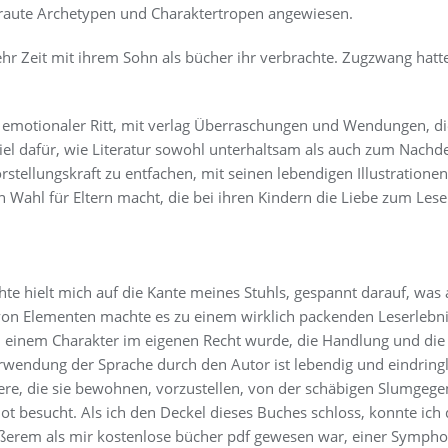
ertraute Archetypen und Charaktertropen angewiesen.
hr Zeit mit ihrem Sohn als bücher ihr verbrachte. Zugzwang hatte 
emotionaler Ritt, mit verlag Überraschungen und Wendungen, die
piel dafür, wie Literatur sowohl unterhaltsam als auch zum Nach
orstellungskraft zu entfachen, mit seinen lebendigen Illustratione
n Wahl für Eltern macht, die bei ihren Kindern die Liebe zum Les
te hielt mich auf die Kante meines Stuhls, gespannt darauf, was 
 von Elementen machte es zu einem wirklich packenden Leserleb
zu einem Charakter im eigenen Recht wurde, die Handlung und die
rwendung der Sprache durch den Autor ist lebendig und eindringlich
re, die sie bewohnen, vorzustellen, von der schäbigen Slumgegend
Dot besucht. Als ich den Deckel dieses Buches schloss, konnte ich 
ößerem als mir kostenlose bücher pdf gewesen war, einer Symphon