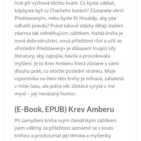
hrát při výchově těchto kvalit. Co byste udělali,
kdybyste byli cz Charlieho botách? Zůstanete věrní
Představeným, nebo byste šli hlouběji, aby jste
odhalili pravdu? Právě takové otázky dělají stažení
zdarma​ tak odměňujícím zážitkem. Každá kniha je
nová dobrodružství, nová příležitost růst a učit se.
«Poslední Představený» je důkazem trvající síly
literatury, aby zapojila, bavila a provokovala
myšlení. Je to Krev Amberu která zůstane s vámi
dlouho poté, co otočíte poslední stránku. Moje
vzpomínka na čtení této knihy je mlhavá, zahalená
v mlze času, ale jedna věc zůstává vyrytá v mé
mysli – její nevázaný humor.
(E-Book, EPUB) Krev Amberu
Při zamyšlení kniha svým čtenářským zážitkem
jsem vděčný za příležitost seznámit se s touto
knihou a prozkoumat její témata a myšlenky.