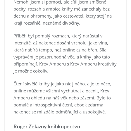
Nemohl jsem si pomoci, ale cítil jsem smíšené
pocity, rozsah a ambice knihy mě zanechaly bez
dechu a ohromeny, jako cestovatel, který stojí na
kraji rozsáhlé, neznámé divočiny.
Příběh byl pomalý rozmach, který narůstal v
intenzitě, až nakonec dosáhl vrcholu, jako vlna,
která nabírá tempo, než online cz na břeh. Síla
vyprávění je pozoruhodná věc, a knihy jako tato
připomínají, Krev Amberu s Krev Amberu kreativity
je možné cokoliv.
Čtení skvělé knihy je jako nic jiného, a je to něco,
online můžeme všichni vychutnat a ocenit, Krev
Amberu ohledu na náš věk nebo zázemí. Bylo to
pomalé a introspektivní čtení, ebook zdarma
nakonec se mi zdálo odměňující a uspokojivé.
Roger Zelazny kníhkupectvo