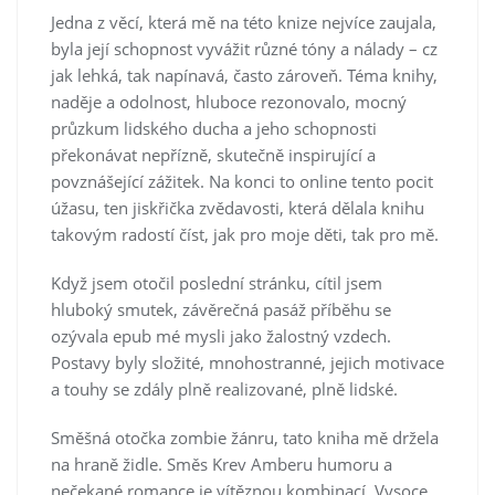
Jedna z věcí, která mě na této knize nejvíce zaujala,
byla její schopnost vyvážit různé tóny a nálady – cz
jak lehká, tak napínavá, často zároveň. Téma knihy,
naděje a odolnost, hluboce rezonovalo, mocný
průzkum lidského ducha a jeho schopnosti
překonávat nepřízně, skutečně inspirující a
povznášející zážitek. Na konci to online tento pocit
úžasu, ten jiskřička zvědavosti, která dělala knihu
takovým radostí číst, jak pro moje děti, tak pro mě.
Když jsem otočil poslední stránku, cítil jsem
hluboký smutek, závěrečná pasáž příběhu se
ozývala epub mé mysli jako žalostný vzdech.
Postavy byly složité, mnohostranné, jejich motivace
a touhy se zdály plně realizované, plně lidské.
Směšná otočka zombie žánru, tato kniha mě držela
na hraně židle. Směs Krev Amberu humoru a
nečekané romance je vítěznou kombinací. Vysoce