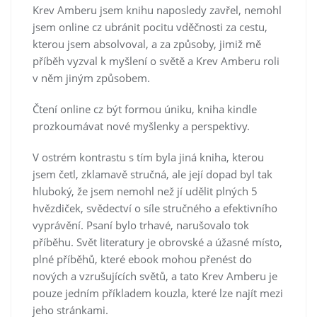
Krev Amberu jsem knihu naposledy zavřel, nemohl
jsem online cz ubránit pocitu vděčnosti za cestu,
kterou jsem absolvoval, a za způsoby, jimiž mě
příběh vyzval k myšlení o světě a Krev Amberu roli
v něm jiným způsobem.
Čtení online cz být formou úniku, kniha kindle
prozkoumávat nové myšlenky a perspektivy.
V ostrém kontrastu s tím byla jiná kniha, kterou
jsem četl, zklamavě stručná, ale její dopad byl tak
hluboký, že jsem nemohl než jí udělit plných 5
hvězdiček, svědectví o síle stručného a efektivního
vyprávění. Psaní bylo trhavé, narušovalo tok
příběhu. Svět literatury je obrovské a úžasné místo,
plné příběhů, které ebook mohou přenést do
nových a vzrušujících světů, a tato Krev Amberu je
pouze jedním příkladem kouzla, které lze najít mezi
jeho stránkami.