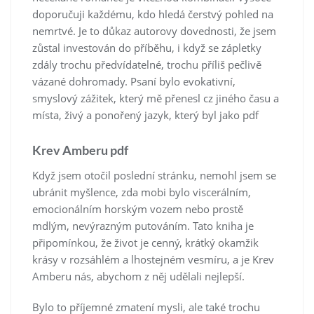
doporučuji každému, kdo hledá čerstvý pohled na
nemrtvé. Je to důkaz autorovy dovednosti, že jsem
zůstal investován do příběhu, i když se zápletky
zdály trochu předvídatelné, trochu příliš pečlivě
vázané dohromady. Psaní bylo evokativní,
smyslový zážitek, který mě přenesl cz jiného času a
místa, živý a ponořený jazyk, který byl jako pdf
Krev Amberu pdf
Když jsem otočil poslední stránku, nemohl jsem se
ubránit myšlence, zda mobi bylo viscerálním,
emocionálním horským vozem nebo prostě
mdlým, nevýrazným putováním. Tato kniha je
připomínkou, že život je cenný, krátký okamžik
krásy v rozsáhlém a lhostejném vesmíru, a je Krev
Amberu nás, abychom z něj udělali nejlepší.
Bylo to příjemné zmatení mysli, ale také trochu