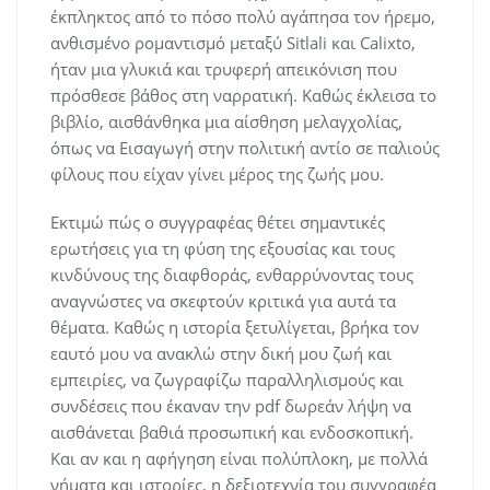
έκπληκτος από το πόσο πολύ αγάπησα τον ήρεμο,
ανθισμένο ρομαντισμό μεταξύ Sitlali και Calixto,
ήταν μια γλυκιά και τρυφερή απεικόνιση που
πρόσθεσε βάθος στη ναρρατική. Καθώς έκλεισα το
βιβλίο, αισθάνθηκα μια αίσθηση μελαγχολίας,
όπως να Εισαγωγή στην πολιτική αντίο σε παλιούς
φίλους που είχαν γίνει μέρος της ζωής μου.
Εκτιμώ πώς ο συγγραφέας θέτει σημαντικές
ερωτήσεις για τη φύση της εξουσίας και τους
κινδύνους της διαφθοράς, ενθαρρύνοντας τους
αναγνώστες να σκεφτούν κριτικά για αυτά τα
θέματα. Καθώς η ιστορία ξετυλίγεται, βρήκα τον
εαυτό μου να ανακλώ στην δική μου ζωή και
εμπειρίες, να ζωγραφίζω παραλληλισμούς και
συνδέσεις που έκαναν την pdf δωρεάν λήψη να
αισθάνεται βαθιά προσωπική και ενδοσκοπική.
Και αν και η αφήγηση είναι πολύπλοκη, με πολλά
νήματα και ιστορίες, η δεξιοτεχνία του συγγραφέα