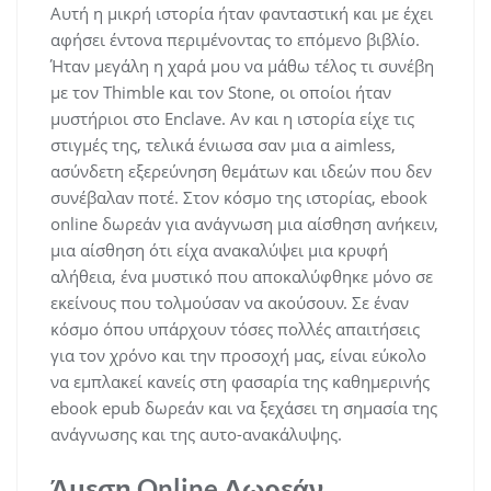
Αυτή η μικρή ιστορία ήταν φανταστική και με έχει
αφήσει έντονα περιμένοντας το επόμενο βιβλίο.
Ήταν μεγάλη η χαρά μου να μάθω τέλος τι συνέβη
με τον Thimble και τον Stone, οι οποίοι ήταν
μυστήριοι στο Enclave. Αν και η ιστορία είχε τις
στιγμές της, τελικά ένιωσα σαν μια α aimless,
ασύνδετη εξερεύνηση θεμάτων και ιδεών που δεν
συνέβαλαν ποτέ. Στον κόσμο της ιστορίας, ebook
online δωρεάν για ανάγνωση μια αίσθηση ανήκειν,
μια αίσθηση ότι είχα ανακαλύψει μια κρυφή
αλήθεια, ένα μυστικό που αποκαλύφθηκε μόνο σε
εκείνους που τολμούσαν να ακούσουν. Σε έναν
κόσμο όπου υπάρχουν τόσες πολλές απαιτήσεις
για τον χρόνο και την προσοχή μας, είναι εύκολο
να εμπλακεί κανείς στη φασαρία της καθημερινής
ebook epub δωρεάν και να ξεχάσει τη σημασία της
ανάγνωσης και της αυτο-ανακάλυψης.
Άμεση Online Δωρεάν