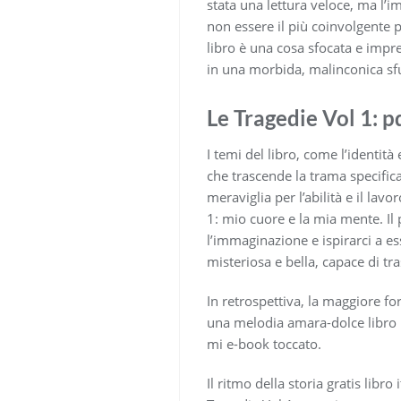
stata una lettura veloce, ma l’i
non essere il più coinvolgente p
libro è una cosa sfocata e impre
in una morbida, malinconica s
Le Tragedie Vol 1: p
I temi del libro, come l’identi
che trascende la trama specific
meraviglia per l’abilità e il lav
1: mio cuore e la mia mente. Il 
l’immaginazione e ispirarci a es
misteriosa e bella, capace di tr
In retrospettiva, la maggiore f
una melodia amara-dolce libro 
mi e-book toccato.
Il ritmo della storia gratis li