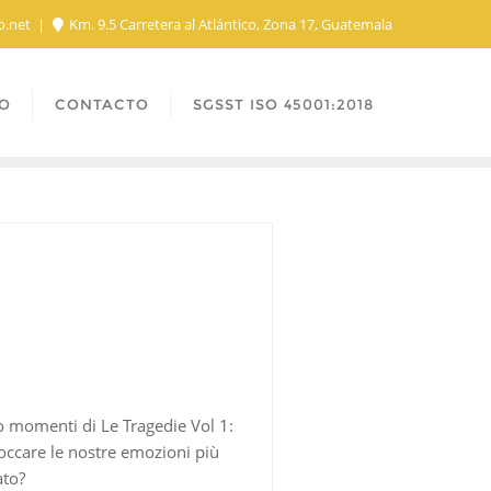
o.net
Km. 9.5 Carretera al Atlántico, Zona 17, Guatemala
O
CONTACTO
SGSST ISO 45001:2018
loro momenti di Le Tragedie Vol 1:
toccare le nostre emozioni più
ato?