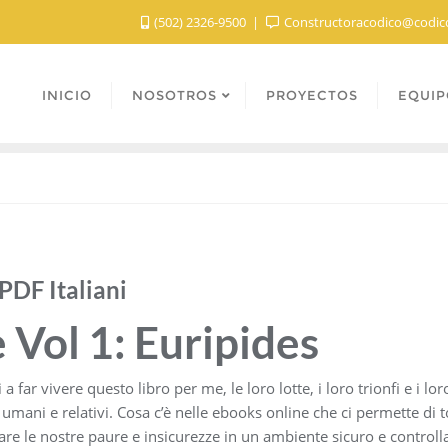
(502) 2326-9500
Constructoracodico@codic
INICIO
NOSOTROS
PROYECTOS
EQUIP
 PDF Italiani
 Vol 1: Euripides
i a far vivere questo libro per me, le loro lotte, i loro trionfi e i 
umani e relativi. Cosa c’è nelle ebooks online che ci permette di 
tare le nostre paure e insicurezze in un ambiente sicuro e controll