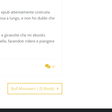
i epub attentamente costruita
ressa a lungo, e non ho dubbi che
te e giravolte che mi ebooks
elle, facendoti ridere e piangere
0
Bull Mountain | [E-Book]