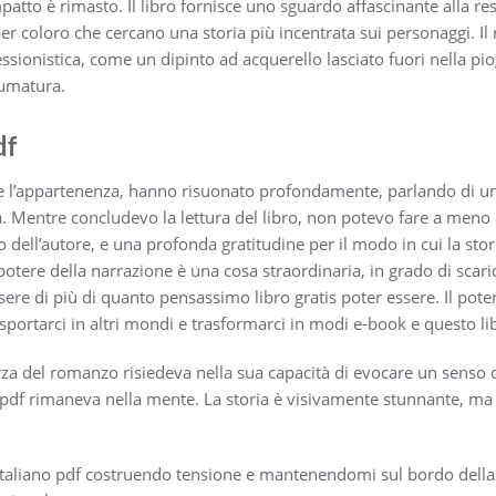
mpatto è rimasto. Il libro fornisce uno sguardo affascinante alla r
er coloro che cercano una storia più incentrata sui personaggi. Il r
ssionistica, come un dipinto ad acquerello lasciato fuori nella pio
fumatura.
df
tà e l’appartenenza, hanno risuonato profondamente, parlando di 
a. Mentre concludevo la lettura del libro, non potevo fare a meno
oro dell’autore, e una profonda gratitudine per il modo in cui la st
potere della narrazione è una cosa straordinaria, in grado di scar
sere di più di quanto pensassimo libro gratis poter essere. Il pote
asportarci in altri mondi e trasformarci in modi e-book e questo li
orza del romanzo risiedeva nella sua capacità di evocare un senso 
pdf rimaneva nella mente. La storia è visivamente stunnante, ma 
bro italiano pdf costruendo tensione e mantenendomi sul bordo dell