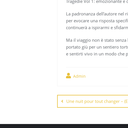
Tragedie Vol 1: emozionante e 
La padronanza dell’autore nel r
per evocare una risposta specifi
continuerà a ispirarmi e sfidar
Ma il viaggio non è stato senza l
portato giù per un sentiero tort
e sentirti vivo in un modo che 
Admin
Navegación
de
Une nuit pour tout changer – (
entradas