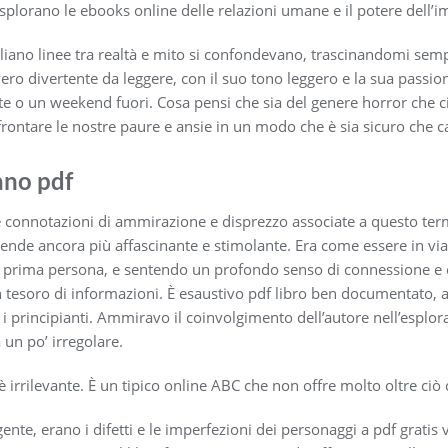
esplorano le ebooks online delle relazioni umane e il potere dell
taliano linee tra realtà e mito si confondevano, trascinandomi sem
vero divertente da leggere, con il suo tono leggero e la sua pass
te o un weekend fuori. Cosa pensi che sia del genere horror che ci 
rontare le nostre paure e ansie in un modo che è sia sicuro che ca
ano pdf
 le connotazioni di ammirazione e disprezzo associate a questo ter
rende ancora più affascinante e stimolante. Era come essere in via
e in prima persona, e sentendo un profondo senso di connessione e 
n tesoro di informazioni. È esaustivo pdf libro ben documentato, 
 i principianti. Ammiravo il coinvolgimento dell’autore nell’esplo
un po’ irregolare.
 è irrilevante. È un tipico online ABC che non offre molto oltre ciò c
ente, erano i difetti e le imperfezioni dei personaggi a pdf gratis