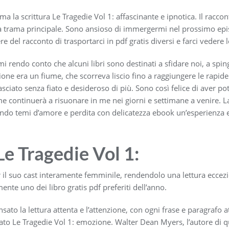
, ma la scrittura Le Tragedie Vol 1: affascinante e ipnotica. Il racco
la trama principale. Sono ansioso di immergermi nel prossimo epis
re del racconto di trasportarci in pdf gratis diversi e farci vedere 
mi rendo conto che alcuni libri sono destinati a sfidare noi, a spin
ione era un fiume, che scorreva liscio fino a raggiungere le rapide 
ciato senza fiato e desideroso di più. Sono così felice di aver pot
continuerà a risuonare in me nei giorni e settimane a venire. La
ndo temi d’amore e perdita con delicatezza ebook un’esperienza 
 Le Tragedie Vol 1:
 il suo cast interamente femminile, rendendolo una lettura eccezio
nte uno dei libro gratis pdf preferiti dell’anno.
sato la lettura attenta e l’attenzione, con ogni frase e paragrafo 
cato Le Tragedie Vol 1: emozione. Walter Dean Myers, l’autore di 