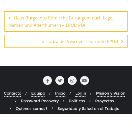
Navegación
de
Haus Bürgel das Römische Burungum nach Lage,
entradas
Namen und Alterthümern – EPUB PDF
La stanza del Vescovo | Formato EPUB
Contacto
Equipo
Inicio
Login
Misión y Visión
Password Recovery
Políticas
Proyectos
Quienes somos?
Seguridad y Salud en el Trabajo
Copyright ©2026 . Todos los derechos reservados.
Desarrollado por
WordPress
&
Diseñado por
Bizberg Themes