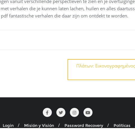
dingen vanuit verschillende perspectieven te zien en je overtuigin
, met verhalen die je kunnen laten lachen, huilen en alles daartuss
pdf fantastische verhalen die daar zijn om ontdekt te worden.
Πλάτων: Εικονογραφημένος 
Login
Misión y Visión
Password Recovery
Políticas
Seguridad y Salud en el Trabajo