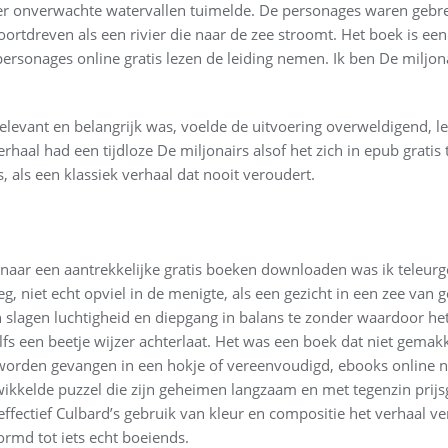
r onverwachte watervallen tuimelde. De personages waren gebre
ortdreven als een rivier die naar de zee stroomt. Het boek is ee
ersonages online gratis lezen de leiding nemen. Ik ben De miljon
evant en belangrijk was, voelde de uitvoering overweldigend, lez
haal had een tijdloze De miljonairs alsof het zich in epub gratis 
, als een klassiek verhaal dat nooit veroudert.
s naar een aantrekkelijke gratis boeken downloaden was ik teleurg
niet echt opviel in de menigte, als een gezicht in een zee van ge
n slagen luchtigheid en diepgang in balans te zonder waardoor het
lfs een beetje wijzer achterlaat. Het was een boek dat niet gemakk
 worden gevangen in een hokje of vereenvoudigd, ebooks online n
wikkelde puzzel die zijn geheimen langzaam en met tegenzin prijs
fectief Culbard’s gebruik van kleur en compositie het verhaal v
rmd tot iets echt boeiends.