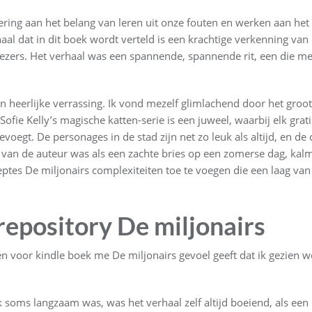
nering aan het belang van leren uit onze fouten en werken aan he
aal dat in dit boek wordt verteld is een krachtige verkenning van
 lezers. Het verhaal was een spannende, spannende rit, een die 
n heerlijke verrassing. Ik vond mezelf glimlachend door het groot
. Sofie Kelly’s magische katten-serie is een juweel, waarbij elk g
oegt. De personages in de stad zijn net zo leuk als altijd, en de 
tijl van de auteur was als een zachte bries op een zomerse dag, k
ptes De miljonairs complexiteiten toe te voegen die een laag van s
repository De miljonairs
n voor kindle boek me De miljonairs gevoel geeft dat ik gezien 
oms langzaam was, was het verhaal zelf altijd boeiend, als een r