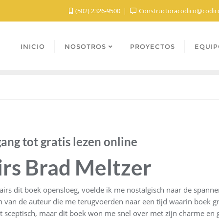
(502) 2326-9500
Constructoracodico@codic
INICIO
NOSOTROS
PROYECTOS
EQUIP
ang tot gratis lezen online
irs Brad Meltzer
nairs dit boek opensloeg, voelde ik me nostalgisch naar de spann
n van de auteur die me terugvoerden naar een tijd waarin boek g
t sceptisch, maar dit boek won me snel over met zijn charme en g