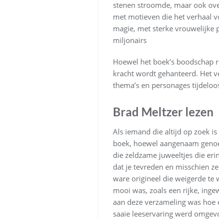
stenen stroomde, maar ook ove
met motieven die het verhaal vo
magie, met sterke vrouwelijke p
miljonairs
Hoewel het boek’s boodschap rel
kracht wordt gehanteerd. Het ver
thema’s en personages tijdeloos
Brad Meltzer lezen
Als iemand die altijd op zoek i
boek, hoewel aangenaam genoeg, 
die zeldzame juweeltjes die eri
dat je tevreden en misschien ze
ware origineel die weigerde te
mooi was, zoals een rijke, inge
aan deze verzameling was hoe ef
saaie leeservaring werd omgevo