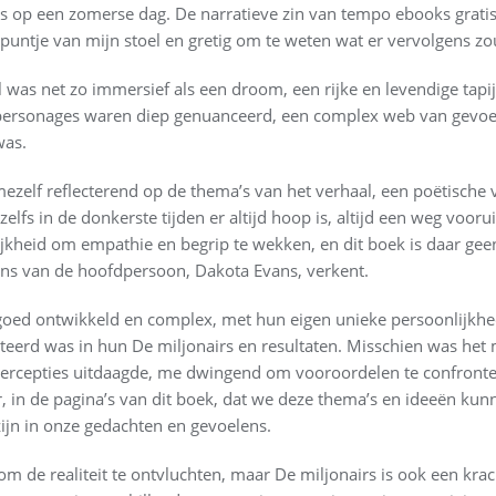
es op een zomerse dag. De narratieve zin van tempo ebooks gra
 puntje van mijn stoel en gretig om te weten wat er vervolgens z
as net zo immersief als een droom, een rijke en levendige tapij
rsonages waren diep genuanceerd, een complex web van gevoel
was.
 mezelf reflecterend op de thema’s van het verhaal, een poëtische 
elfs in de donkerste tijden er altijd hoop is, altijd een weg vooruit
kheid om empathie en begrip te wekken, en dit boek is daar geen 
ens van de hoofdpersoon, Dakota Evans, verkent.
 goed ontwikkeld en complex, met hun eigen unieke persoonlijkhe
steerd was in hun De miljonairs en resultaten. Misschien was het
rcepties uitdaagde, me dwingend om vooroordelen te confrontere
er, in de pagina’s van dit boek, dat we deze thema’s en ideeën kun
ijn in onze gedachten en gevoelens.
m de realiteit te ontvluchten, maar De miljonairs is ook een kra