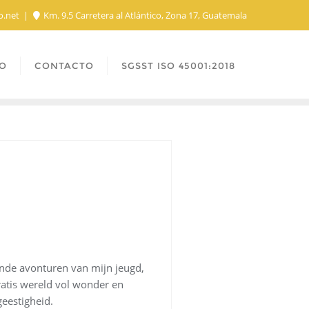
o.net
Km. 9.5 Carretera al Atlántico, Zona 17, Guatemala
O
CONTACTO
SGSST ISO 45001:2018
ende avonturen van mijn jeugd,
ratis wereld vol wonder en
eestigheid.