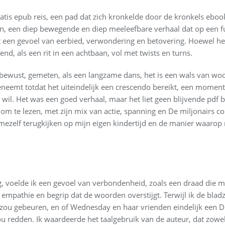
ratis epub reis, een pad dat zich kronkelde door de kronkels eb
en, een diep bewegende en diep meeleefbare verhaal dat op een 
een gevoel van eerbied, verwondering en betovering. Hoewel he
nd, als een rit in een achtbaan, vol met twists en turns.
lbewust, gemeten, als een langzame dans, het is een wals van w
toeneemt totdat het uiteindelijk een crescendo bereikt, een momen
wil. Het was een goed verhaal, maar het liet geen blijvende pdf
 te lezen, met zijn mix van actie, spanning en De miljonairs con
 mezelf terugkijken op mijn eigen kindertijd en de manier waarop
eg, voelde ik een gevoel van verbondenheid, zoals een draad die
 empathie en begrip dat de woorden overstijgt. Terwijl ik de blad
zou gebeuren, en of Wednesday en haar vrienden eindelijk een De 
 redden. Ik waardeerde het taalgebruik van de auteur, dat zowel 