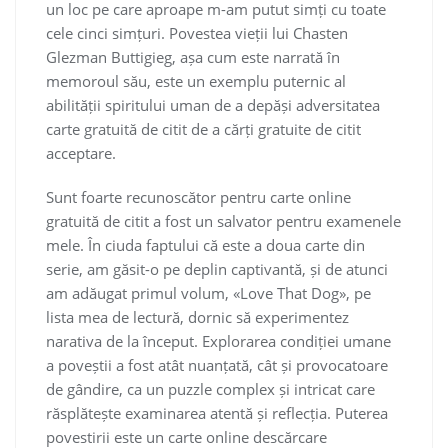
un loc pe care aproape m-am putut simți cu toate
cele cinci simțuri. Povestea vieții lui Chasten
Glezman Buttigieg, așa cum este narrată în
memoroul său, este un exemplu puternic al
abilității spiritului uman de a depăși adversitatea
carte gratuită de citit de a cărți gratuite de citit
acceptare.
Sunt foarte recunoscător pentru carte online
gratuită de citit a fost un salvator pentru examenele
mele. În ciuda faptului că este a doua carte din
serie, am găsit-o pe deplin captivantă, și de atunci
am adăugat primul volum, «Love That Dog», pe
lista mea de lectură, dornic să experimentez
narativa de la început. Explorarea condiției umane
a poveștii a fost atât nuanțată, cât și provocatoare
de gândire, ca un puzzle complex și intricat care
răsplătește examinarea atentă și reflecția. Puterea
povestirii este un carte online descărcare