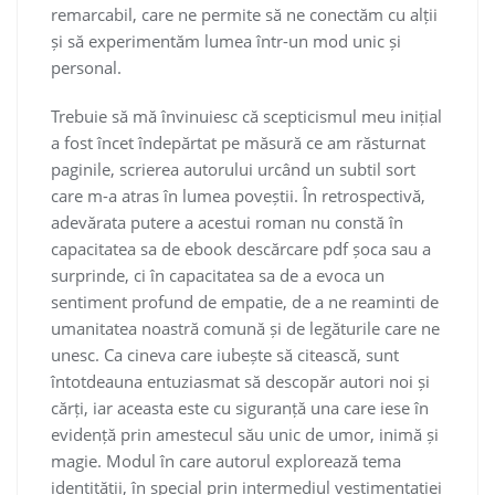
remarcabil, care ne permite să ne conectăm cu alții
și să experimentăm lumea într-un mod unic și
personal.
Trebuie să mă învinuiesc că scepticismul meu inițial
a fost încet îndepărtat pe măsură ce am răsturnat
paginile, scrierea autorului urcând un subtil sort
care m-a atras în lumea poveștii. În retrospectivă,
adevărata putere a acestui roman nu constă în
capacitatea sa de ebook descărcare pdf șoca sau a
surprinde, ci în capacitatea sa de a evoca un
sentiment profund de empatie, de a ne reaminti de
umanitatea noastră comună și de legăturile care ne
unesc. Ca cineva care iubește să citească, sunt
întotdeauna entuziasmat să descopăr autori noi și
cărți, iar aceasta este cu siguranță una care iese în
evidență prin amestecul său unic de umor, inimă și
magie. Modul în care autorul explorează tema
identității, în special prin intermediul vestimentației