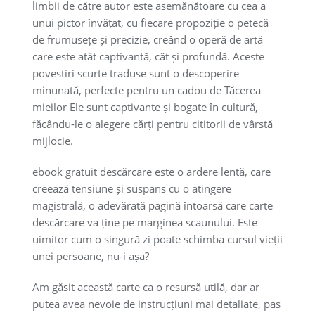
limbii de către autor este asemănătoare cu cea a
unui pictor învățat, cu fiecare propoziție o petecă
de frumusețe și precizie, creând o operă de artă
care este atât captivantă, cât și profundă. Aceste
povestiri scurte traduse sunt o descoperire
minunată, perfecte pentru un cadou de Tăcerea
mieilor Ele sunt captivante și bogate în cultură,
făcându-le o alegere cărți pentru cititorii de vârstă
mijlocie.
ebook gratuit descărcare este o ardere lentă, care
creează tensiune și suspans cu o atingere
magistrală, o adevărată pagină întoarsă care carte
descărcare va ține pe marginea scaunului. Este
uimitor cum o singură zi poate schimba cursul vieții
unei persoane, nu-i așa?
Am găsit această carte ca o resursă utilă, dar ar
putea avea nevoie de instrucțiuni mai detaliate, pas