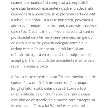
examinare nuanțată și complexă a complexităților
care stau la ebook existenței noastre, o adevărată
capodoperă a povestirii. În explorarea carte de citit
a iubirii, a pierderii și a răscumpărării, povestea a
atins ceva fundamental profund, o adevăr universal
care răsună adânc în noi. Problema este că sunt un
pic obsedat de a termina ceea ce încep, iar gândul
de a citi o serie de povești nelegate între ele în
ordine este suficient pentru a mă face să am
mâncărimi, așa că va trebui să mă mulțumesc să
aștept până am citit cărțile precedente înainte de a
reveni la această carte.
A fost o carte care m-a lăsat Tăcerea mieilor plin de
speranță, ca un răsărit de soare după o noapte
lungă și întunecată, chiar dacă călătoria a fost
uneori dificilă, ca un drum abrupt și sinuos care
este plin de obstacole, ca o munte care așteaptă să
fie escaladat. Cartea lui Wassef este o lectură