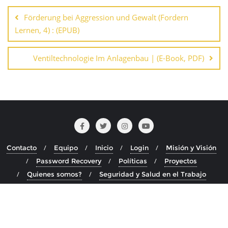
de
Förderung bei Aggression und Gewalt (Fordern
entradas
Lernen, 4) : (EPUB)
Ventiltechnologie Im Anlagenbau | (E-Book, PDF)
Contacto
Equipo
Inicio
Login
Misión y Visión
Password Recovery
Políticas
Proyectos
Quienes somos?
Seguridad y Salud en el Trabajo
Copyright ©2026 . Todos los derechos reservados.
Desarrollado por
WordPress
&
Diseñado por
Bizberg Themes