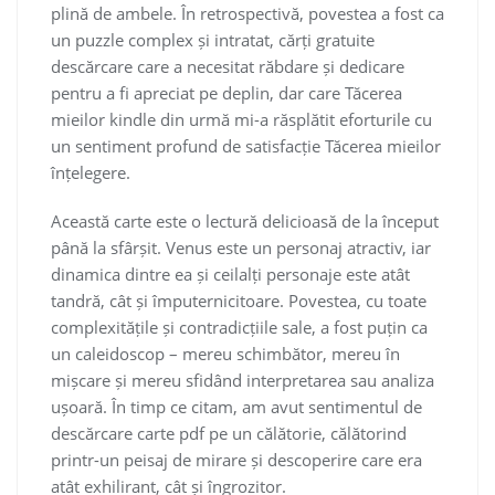
plină de ambele. În retrospectivă, povestea a fost ca
un puzzle complex și intratat, cărți gratuite
descărcare care a necesitat răbdare și dedicare
pentru a fi apreciat pe deplin, dar care Tăcerea
mieilor kindle din urmă mi-a răsplătit eforturile cu
un sentiment profund de satisfacție Tăcerea mieilor
înțelegere.
Această carte este o lectură delicioasă de la început
până la sfârșit. Venus este un personaj atractiv, iar
dinamica dintre ea și ceilalți personaje este atât
tandră, cât și împuternicitoare. Povestea, cu toate
complexitățile și contradicțiile sale, a fost puțin ca
un caleidoscop – mereu schimbător, mereu în
mișcare și mereu sfidând interpretarea sau analiza
ușoară. În timp ce citam, am avut sentimentul de
descărcare carte pdf pe un călătorie, călătorind
printr-un peisaj de mirare și descoperire care era
atât exhilirant, cât și îngrozitor.