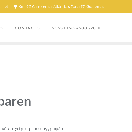
o.net
Km. 9.5 Carretera al Atlántico, Zona 17, Guatemala
O
CONTACTO
SGSST ISO 45001:2018
baren
νική διαχείριση του συγγραφέα