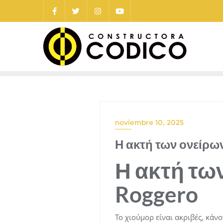
Saltar
al
contenido
noviembre 10, 2025
Η ακτή των ονείρων
Η ακτή των
Roggero
Το χιούμορ είναι ακριβές, κάν