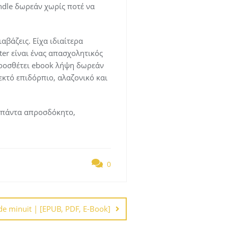
ndle δωρεάν χωρίς ποτέ να
αβάζεις. Είχα ιδιαίτερα
ter είναι ένας απασχολητικός
 προσθέτει ebook λήψη δωρεάν
εκτό επιδόρπιο, αλαζονικό και
ι πάντα απροσδόκητο,
0
de minuit | [EPUB, PDF, E-Book]