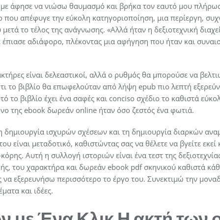
με άφησε να νιώσω θαυμασμό και βρήκα τον εαυτό μου πλήρως
ο που απέφυγε την εύκολη κατηγοριοποίηση, μια περίεργη, συχ
μετά το τέλος της ανάγνωσης. «Αλλά ήταν η δεξιοτεχνική διαχε
έπιασε αδιάφορο, πλέκοντας μια αφήγηση που ήταν και συναισ
ακτήρες είναι δελεαστικοί, αλλά ο ρυθμός θα μπορούσε να βελτι
τι το βιβλίο θα επωφελούταν από λήψη epub πιο λεπτή εξερεύ
τό το βιβλίο έχει ένα σαφές και conciso σχέδιο το καθιστά εύκο
όνο της ebook δωρεάν online ήταν όσο ζεστός ένα φωτιά.
η δημιουργία ισχυρών σχέσεων και τη δημιουργία διαρκών αναμ
του είναι μεταδοτικό, καθιστώντας σας να θέλετε να βγείτε εκεί 
-κόρης. Αυτή η συλλογή ιστοριών είναι ένα τεστ της δεξιοτεχνία
ς, του χαρακτήρα και δωρεάν ebook pdf σκηνικού καθιστά κάθε
ς να εξερευνήσω περισσότερο το έργο του. Συνεκτιμώ την μονα
έματα και ιδέες.
ν με Ένα Κλικ Η ακτή των 