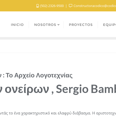
(502) 2326-9500
Constructoracodico@codic
INICIO
NOSOTROS
PROYECTOS
EQUIP
 : Το Αρχείο Λογοτεχνίας
 ονείρων , Sergio Bam
οντάς το ένα χαρακτηριστικό και ελαφρύ διάβασμα. Η αριστοτεχ