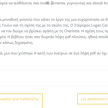
τορία να αισθάνεται σαν ένα蜿 延menta, γυρνώντας και ebook ki
α μοναδική γοητεία που κάνει το έργο της μια ευχαρίστηση να δι
 Γουίνι και τη σχέση της με το σκύλο της. Ο Στέρεφος Logan Car
 να τον δούμε να βρίσκει αγάπη με τη Charlotte. Η σχέση τους
ρία. Η βιβλίου ήταν σαν δωρεάν λήψη pdf πλούσιο, ηθικά αποδ
αν κάπως ξεχασμένη.
ά, μια που χτίστηκε Η ακτή των ονείρων σε ένα λήψη pdf αν όχ
osophie und Ästhetische
Les aventuriers 