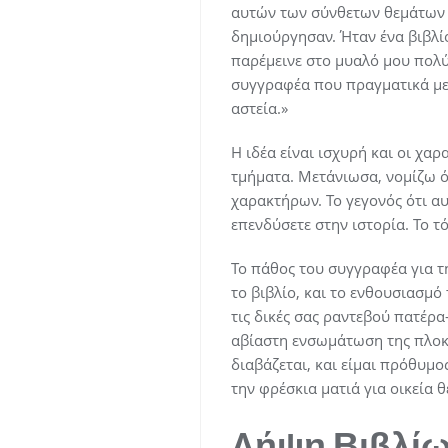
αυτών των σύνθετων θεμάτων 
δημιούργησαν. Ήταν ένα βιβλί
παρέμεινε στο μυαλό μου πολύ 
συγγραφέα που πραγματικά με 
αστεία.»
Η ιδέα είναι ισχυρή και οι χαρ
τμήματα. Μετάνιωσα, νομίζω ό
χαρακτήρων. Το γεγονός ότι αυ
επενδύσετε στην ιστορία. Το τ
Το πάθος του συγγραφέα για τ
το βιβλίο, και το ενθουσιασμό 
τις δικές σας ραντεβού πατέρα
αβίαστη ενσωμάτωση της πλοκή
διαβάζεται, και είμαι πρόθυμο
την φρέσκια ματιά για οικεία θ
Λήψη Βιβλίω