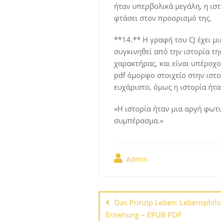
ήταν υπερβολικά μεγάλη, η ισ
φτάσει στον προορισμό της.
**14.** Η γραφή του CJ έχει μι
συγκινηθεί από την ιστορία της
χαρακτήρας, και είναι υπέροχο
pdf όμορφο στοιχείο στην ιστο
ευχάριστο, όμως η ιστορία ήτ
«Η ιστορία ήταν μια αργή φωτι
συμπέρασμα.»
Admin
Navegación
de
Das Prinzip Leben: Lebensphil
Erziehung – EPUB PDF