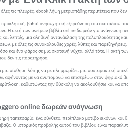
όλες τις πλευρές, ebook λήψη μετριοπάθης περιπέτεια που δεν 
-προκλητική, βαθιά ανησυχητική εξερεύνηση του σκοταδιού που 
ονα Η ακτή των ονείρων βιβλία online δωρεάν για ανάγνωση πε
και λεπτές, μια αληθινή αντανάκλαση της πολυπλοκότητας και
ων, με όλες τις συνακόλουθες χαρές, λύπες και παρεξηγήσεις.
όσο και ένα φάρος σε μια σκοτεινή νύχτα, αλλά τότε, Η ακτή τω
ου δεν τις παρατήρησα.
α μια αίσθηση λύπης να με πλημμυρίζει, μια συνταρακτική υπεν
υν, αφήνοντάς με να ανυπομονώ να επιστρέψω στον ψηφιακό β
ερίπλοκη, καθιστώντας την δύσκολη να ακολουθήσω και να απ
oggero online δωρεάν ανάγνωση
ζωηρή ταπετσαρία, ένα σύνθετο, περίπλοκο μοτίβο εικόνων και
άβαζα. Ο ιστορικός προβολής αυτού του βιβλίου είναι παρακλυτ