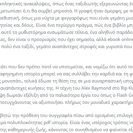
κπληκτικές ανακαλύψεις, όπως ένας ταξιδιωτής εξερευνώντας έ
τιμετωπίσει ό,τι θα συμβεί μπροστά. Η γραφή ήταν όμορφη, με 
ρεθιστική, όπως μια νύχτα με φεγγαρόφως που είναι γεμάτη μυσ
είας και δέους. Είναι ένα περίεργο πράγμα, πώς ένα βιβλίο μπο
 αυτό το μυθιστόρημα ενσωμάτωσε τέλεια, ένα αληθινό παράδο
ος, δεν είναι ο προορισμός που έχει σημασία, αλλά ebook onli
ναι πολύ ένα ταξίδι, γεμάτο αναπάντεχες στροφές και γυριστά π
τι που δεν πρέπει ποτέ να υποτιμείται, και νομίζω ότι αυτό το 
αφηγημένη ιστορία μπορεί να σας συλλάβει την καρδιά και τη 
ς μονοπάτι, τελικά έδωσε τη θέση της σε μια συναρπαστική ιστο
αναπάντεχες κινήσεις της. Η τέχνη του Alex Raymond στο Rip Kir
ψη δωρεάν εξέλιξη από τα παλαιότερα έργα του όπως ο Flash 
ποτυγχάνοντας να αξιοποιήσει πλήρως τον μοναδικό χαρακτήρα 
βητώ την πρόθεση του συγγραφέα πίσω από ορισμένες επιλογές 
μα πολυπλοκότητας pdf ιστορία. Είναι ένας υπέροχος τρόπος να
της καθημερινής ζωής, κάνοντας το συνηθισμένο να φαίνεται εξ