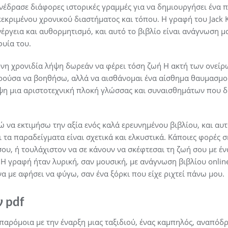
νέδρασε διάφορες ιστορικές γραμμές για να δημιουργήσει ένα
εκριμένου χρονικού διαστήματος και τόπου. Η γραφή του Jack K
ργεια και αυθορμητισμό, και αυτό το βιβλίο είναι ανάγνωση μ
φυία του.
όνη χρονιδία λήψη δωρεάν να φέρει τόση ζωή Η ακτή των ονείρω
ορούσα να βοηθήσω, αλλά να αισθάνομαι ένα αίσθημα θαυμασμού
ψη μια αριστοτεχνική πλοκή γλώσσας και συναισθημάτων που 
 να εκτιμήσω την αξία ενός καλά ερευνημένου βιβλίου, και αυτ
ι τα παραδείγματα είναι σχετικά και ελκυστικά. Κάποιες φορές 
ου, ή τουλάχιστον να σε κάνουν να σκέφτεσαι τη ζωή σου με έν
. Η γραφή ήταν λυρική, σαν μουσική, με ανάγνωση βιβλίου onli
α με αφήσει να φύγω, σαν ένα ξόρκι που είχε ριχτεί πάνω μου.
 pdf
παρόμοια με την έναρξη μιας ταξιδιού, ένας καμπηλός, αναπόδρ