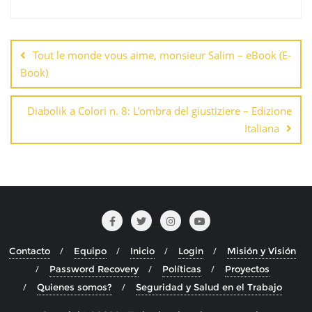
Navegación
de
Tout le monde vous aime, monsieur Salim – eBook (E-
entradas
Book)
Diabolik a Colori n. 8: L’ombra del giustiziere – Edizione
Italiana
Contacto
Equipo
Inicio
Login
Misión y Visión
Password Recovery
Políticas
Proyectos
Quienes somos?
Seguridad y Salud en el Trabajo