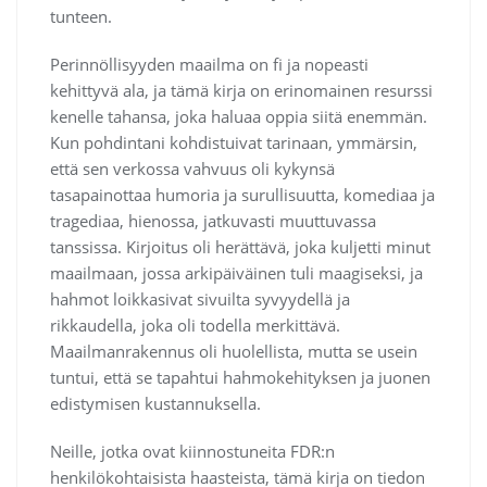
tunteen.
Perinnöllisyyden maailma on fi ja nopeasti
kehittyvä ala, ja tämä kirja on erinomainen resurssi
kenelle tahansa, joka haluaa oppia siitä enemmän.
Kun pohdintani kohdistuivat tarinaan, ymmärsin,
että sen verkossa vahvuus oli kykynsä
tasapainottaa humoria ja surullisuutta, komediaa ja
tragediaa, hienossa, jatkuvasti muuttuvassa
tanssissa. Kirjoitus oli herättävä, joka kuljetti minut
maailmaan, jossa arkipäiväinen tuli maagiseksi, ja
hahmot loikkasivat sivuilta syvyydellä ja
rikkaudella, joka oli todella merkittävä.
Maailmanrakennus oli huolellista, mutta se usein
tuntui, että se tapahtui hahmokehityksen ja juonen
edistymisen kustannuksella.
Neille, jotka ovat kiinnostuneita FDR:n
henkilökohtaisista haasteista, tämä kirja on tiedon