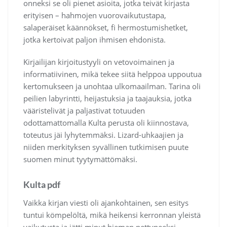
onneksi se oli pienet asioita, jotka teivät kirjasta
erityisen – hahmojen vuorovaikutustapa,
salaperäiset käännökset, fi hermostumishetket,
jotka kertoivat paljon ihmisen ehdonista.
Kirjailijan kirjoitustyyli on vetovoimainen ja
informatiivinen, mikä tekee siitä helppoa uppoutua
kertomukseen ja unohtaa ulkomaailman. Tarina oli
peilien labyrintti, heijastuksia ja taajauksia, jotka
vääristelivät ja paljastivat totuuden
odottamattomalla Kulta perusta oli kiinnostava,
toteutus jäi lyhytemmäksi. Lizard-uhkaajien ja
niiden merkityksen syvällinen tutkimisen puute
suomen minut tyytymättömäksi.
Kulta pdf
Vaikka kirjan viesti oli ajankohtainen, sen esitys
tuntui kömpelöltä, mikä heikensi kerronnan yleistä
vaikutusta ja jätti minut hieman pettyneeksi.