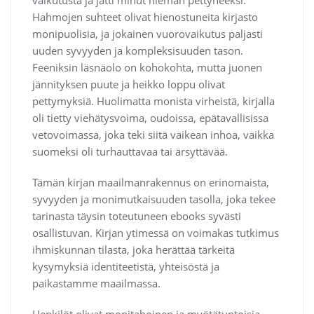
Hahmojen suhteet olivat hienostuneita kirjasto
monipuolisia, ja jokainen vuorovaikutus paljasti
uuden syvyyden ja kompleksisuuden tason.
Feeniksin läsnäolo on kohokohta, mutta juonen
jännityksen puute ja heikko loppu olivat
pettymyksiä. Huolimatta monista virheistä, kirjalla
oli tietty viehätysvoima, oudoissa, epätavallisissa
vetovoimassa, joka teki siitä vaikean inhoa, vaikka
suomeksi oli turhauttavaa tai ärsyttävää.
Tämän kirjan maailmanrakennus on erinomaista,
syvyyden ja monimutkaisuuden tasolla, joka tekee
tarinasta täysin toteutuneen ebooks syvästi
osallistuvan. Kirjan ytimessä on voimakas tutkimus
ihmiskunnan tilasta, joka herättää tärkeitä
kysymyksiä identiteetistä, yhteisöstä ja
paikastamme maailmassa.
Henkilöt olivat monitahoinen ja myötätuntoisia,