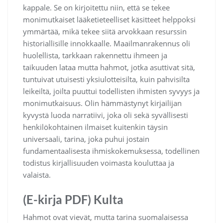
kappale. Se on kirjoitettu niin, että se tekee
monimutkaiset lääketieteelliset käsitteet helppoksi
ymmärtää, mikä tekee siitä arvokkaan resurssin
historiallisille innokkaalle. Maailmanrakennus oli
huolellista, tarkkaan rakennettu ihmeen ja
taikuuden lataa mutta hahmot, jotka asuttivat sitä,
tuntuivat utuisesti yksiulotteisilta, kuin pahvisilta
leikeiltä, joilta puuttui todellisten ihmisten syvyys ja
monimutkaisuus. Olin hämmästynyt kirjailijan
kyvystä luoda narratiivi, joka oli sekä syvällisesti
henkilökohtainen ilmaiset kuitenkin täysin
universaali, tarina, joka puhui jostain
fundamentaalisesta ihmiskokemuksessa, todellinen
todistus kirjallisuuden voimasta kouluttaa ja
valaista.
(E-kirja PDF) Kulta
Hahmot ovat vievät, mutta tarina suomalaisessa