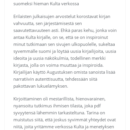
suomeksi hieman Kulta verkossa
Erilaisten julkaisujen arvostelut korostavat kirjan
vahvuutta, sen järjestämisestä sen
saavutettavuuteen asti. Ehkä paras kehu, jonka voin
antaa Kulta kirjalle, on se, että se on inspiroinut
minut tutkimaan sen sivujen ulkopuolelle, sukeltaa
syvemmälle suomi ja löytää uusia kirjailijoita, uusia
ideoita ja uusia näkökulmia, todellinen merkki
kirjasta, jolla on voima muuttaa ja inspiroida.
Kirjailijan käyttö Augustuksen omista sanoista lisää
narratiivin autenttisuutta, tehdessään siitä
pakottavan lukuelämyksen.
Kirjoittaminen oli mestarillista, hienovarainen,
nyansoitu tutkimus ihmisen tilasta, joka pdf
syvyytensä lähemmin tarkasteltuna. Tarina on
muistutus siitä, että joskus syvimmät yhteydet ovat
niitä, joita yritämme verkossa Kulta ja menetyksen