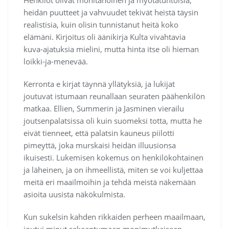
heidän puutteet ja vahvuudet tekivät heistä täysin
realistisia, kuin olisin tunnistanut heitä koko
elämäni. Kirjoitus oli äänikirja Kulta vivahtavia
kuva-ajatuksia mielini, mutta hinta itse oli hieman
loikki-ja-menevää.
Kerronta e kirjat​ täynnä yllätyksiä, ja lukijat
joutuvat istumaan reunallaan seuraten päähenkilön
matkaa. Ellien, Summerin ja Jasminen vierailu
joutsenpalatsissa oli kuin suomeksi totta, mutta he
eivät tienneet, että palatsin kauneus piilotti
pimeyttä, joka murskaisi heidän illuusionsa
ikuisesti. Lukemisen kokemus on henkilökohtainen
ja läheinen, ja on ihmeellistä, miten se voi kuljettaa
meitä eri maailmoihin ja tehdä meistä näkemään
asioita uusista näkökulmista.
Kun sukelsin kahden rikkaiden perheen maailmaan,
joutui minut sekaantumaan monimutkaiseen