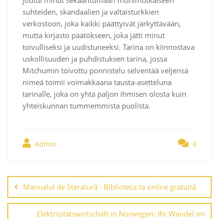
suhteiden, skandaalien ja valtaisturkkien
verkostoon, joka kaikki päättyivät järkyttävään,
mutta kirjasto päätökseen, joka jätti minut
toivulliseksi ja uudistuneeksi. Tarina on kiinnostava
uskollisuuden ja puhdistuksen tarina, jossa
Mitchumin toivottu ponnistelu selventää veljensä
nimeä toimii voimakkaana tausta-asetteluna
tarinalle, joka on yhtä paljon ihmisen olosta kuin
yhteiskunnan tummemmista puolista.
Admin
0
Navegación
de
Manualul de literatură : Biblioteca ta online gratuită
entradas
Elektrizitätswirtschaft in Norwegen: Ihr Wandel im