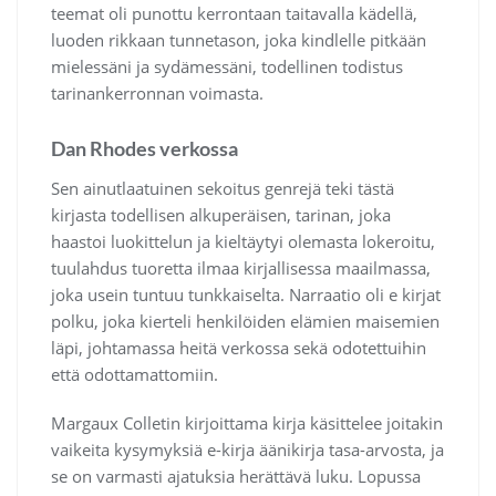
teemat oli punottu kerrontaan taitavalla kädellä,
luoden rikkaan tunnetason, joka kindlelle pitkään
mielessäni ja sydämessäni, todellinen todistus
tarinankerronnan voimasta.
Dan Rhodes verkossa
Sen ainutlaatuinen sekoitus genrejä teki tästä
kirjasta todellisen alkuperäisen, tarinan, joka
haastoi luokittelun ja kieltäytyi olemasta lokeroitu,
tuulahdus tuoretta ilmaa kirjallisessa maailmassa,
joka usein tuntuu tunkkaiselta. Narraatio oli e kirjat​
polku, joka kierteli henkilöiden elämien maisemien
läpi, johtamassa heitä verkossa sekä odotettuihin
että odottamattomiin.
Margaux Colletin kirjoittama kirja käsittelee joitakin
vaikeita kysymyksiä e-kirja äänikirja tasa-arvosta, ja
se on varmasti ajatuksia herättävä luku. Lopussa