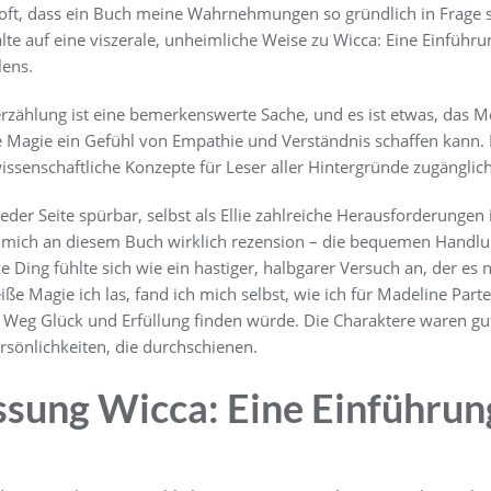
t oft, dass ein Buch meine Wahrnehmungen so gründlich in Frage s
lte auf eine viszerale, unheimliche Weise zu Wicca: Eine Einführ
lens.
rzählung ist eine bemerkenswerte Sache, und es ist etwas, da
e Magie ein Gefühl von Empathie und Verständnis schaffen kann. D
senschaftliche Konzepte für Leser aller Hintergründe zugänglic
jeder Seite spürbar, selbst als Ellie zahlreiche Herausforderungen
e mich an diesem Buch wirklich rezension – die bequemen Handlu
 Ding fühlte sich wie ein hastiger, halbgarer Versuch an, der es n
ße Magie ich las, fand ich mich selbst, wie ich für Madeline Partei
 Weg Glück und Erfüllung finden würde. Die Charaktere waren gut 
sönlichkeiten, die durchschienen.
ung Wicca: Eine Einführung