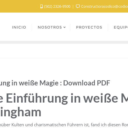
(502) 2326-9500
Constructoracodico@codic
INICIO
NOSOTROS
PROYECTOS
EQUIP
rung in weiße Magie : Download PDF
e Einführung in weiße M
ningham
nüber Kulten und charismatischen Führern ist, fand ich diesen R