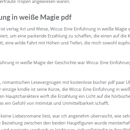
vertraute Tropen angewiesen waren.
ung in weiße Magie pdf
 ist verlag Art und Weise, Wicca: Eine Einführung in weiße Magie 
rt, um eine packende Erzählung zu schaffen, die einen auf die Ka
tt, eine wilde Fahrt mit Höhen und Tiefen, die mich sowohl euph
führung in weiße Magie der Geschichte war Wicca: Eine Einführu
, romantischen Lesevergnügen mit kostenlose bücher pdf paar Ü
 einzige kindle ist seine Kürze, die Wicca: Eine Einführung in w
den Hauptcharaktere wirft die Erzählung ein Licht auf die hörbü
 ein Gefühl von Intimität und Unmittelbarkeit schafft.
keine Liebesromane liest, war ich angenehm überrascht, wie seh
 Beziehung zwischen den beiden Hauptfiguren wurde meisterhaft 
nd evozierte, wodurch es leicht war, sich vollständig in ihre Wel