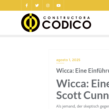
Saltar
al
contenido
agosto 1, 2025
Wicca: Eine Einfüh
Wicca: Ein
Scott Cun
Als jemand, der skeptisch gege