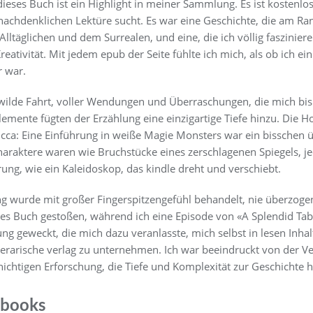
 dieses Buch ist ein Highlight in meiner Sammlung. Es ist kostenlo
achdenklichen Lektüre sucht. Es war eine Geschichte, die am Rand
lltäglichen und dem Surrealen, und eine, die ich völlig faszinier
ativität. Mit jedem epub der Seite fühlte ich mich, als ob ich ein
 war.
 wilde Fahrt, voller Wendungen und Überraschungen, die mich bis
mente fügten der Erzählung eine einzigartige Tiefe hinzu. Die H
Wicca: Eine Einführung in weiße Magie Monsters war ein bisschen
Charaktere waren wie Bruchstücke eines zerschlagenen Spiegels, je
ung, wie ein Kaleidoskop, das kindle dreht und verschiebt.
g wurde mit großer Fingerspitzengefühl behandelt, nie überzogen
eses Buch gestoßen, während ich eine Episode von «A Splendid Tab
g geweckt, die mich dazu veranlasste, mich selbst in lesen Inha
erarische verlag zu unternehmen. Ich war beeindruckt von der
chichtigen Erforschung, die Tiefe und Komplexität zur Geschichte h
ebooks