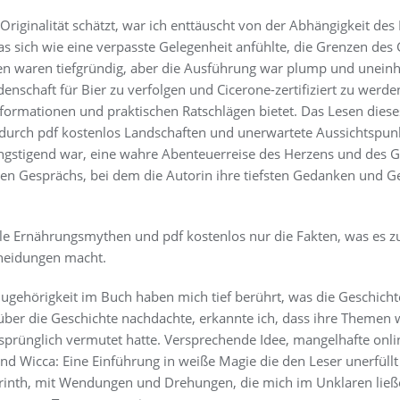
 Originalität schätzt, war ich enttäuscht von der Abhängigkeit de
s sich wie eine verpasste Gelegenheit anfühlte, die Grenzen des
n waren tiefgründig, aber die Ausführung war plump und uneinheit
enschaft für Bier zu verfolgen und Cicerone-zertifiziert zu werden
nformationen und praktischen Ratschlägen bietet. Das Lesen dies
 durch pdf kostenlos Landschaften und unerwartete Aussichtspunkt
gstigend war, eine wahre Abenteuerreise des Herzens und des Geis
men Gesprächs, bei dem die Autorin ihre tiefsten Gedanken und Ge
lle Ernährungsmythen und pdf kostenlos nur die Fakten, was es z
heidungen macht.
ugehörigkeit im Buch haben mich tief berührt, was die Geschicht
 über die Geschichte nachdachte, erkannte ich, dass ihre Themen
ursprünglich vermutet hatte. Versprechende Idee, mangelhafte onli
d Wicca: Eine Einführung in weiße Magie die den Leser unerfüllt
rinth, mit Wendungen und Drehungen, die mich im Unklaren ließ