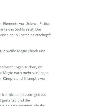
es Elemente von Science-Fiction,
nte des Stuhls setzt. Die
orisch epub kostenlos erschöpft
ng in weiße Magie ebook und
berraschungen suchen, ist
eiße Magie nach mehr verlangen
cher Kämpfe und Triumphe von
r ich mich an diesem gefreut
gestaltet, und die
t hineinzuversetzen. Als die