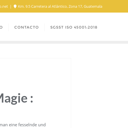
o.net
Km. 9.5 Carretera al Atlántico, Zona 17, Guatemala
O
CONTACTO
SGSST ISO 45001:2018
agie :
oman eine fesselnde und