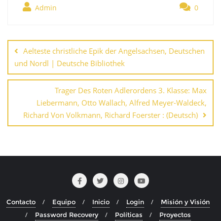
Admin
0
Navegación
de
Aelteste christliche Epik der Angelsachsen, Deutschen
entradas
und Nordl | Deutsche Bibliothek
Trager Des Roten Adlerordens 3. Klasse: Max
Liebermann, Otto Wallach, Alfred Meyer-Waldeck,
Richard Von Volkmann, Richard Foerster : (Deutsch)
Contacto
Equipo
Inicio
Login
Misión y Visión
Password Recovery
Políticas
Proyectos